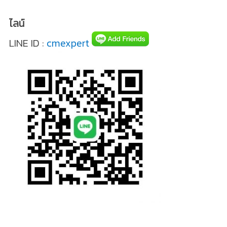
ไลน์
LINE ID :
cmexpert