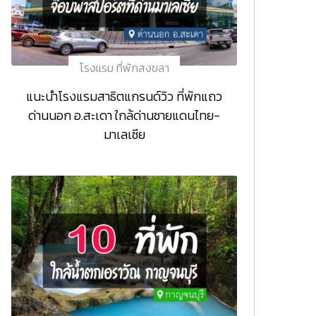
โรงแรม ที่พักสงขลา
แนะนำโรงแรมสาธิตแกรนด์วิว ที่พักแถว
ด่านนอก อ.สะเดา ใกล้ด่านชายแดนไทย-
มาเลเซีย