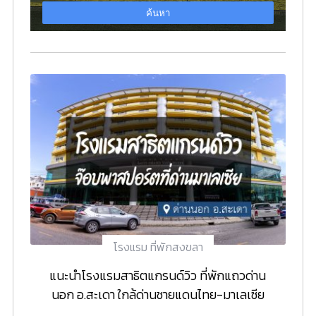
โรงแรม ที่พักสงขลา
แนะนำโรงแรมสาธิตแกรนด์วิว ที่พักแถวด่าน
นอก อ.สะเดา ใกล้ด่านชายแดนไทย-มาเลเซีย