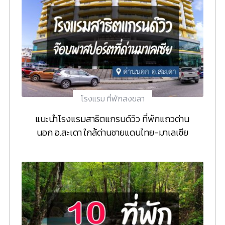
โรงแรม ที่พักสงขลา
แนะนำโรงแรมสาธิตแกรนด์วิว ที่พักแถวด่าน
นอก อ.สะเดา ใกล้ด่านชายแดนไทย-มาเลเซีย