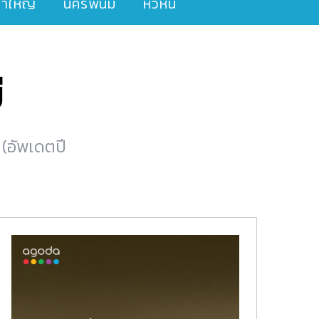
ขาใหญ่
นครพนม
หัวหิน
่
 (อัพเดตปี