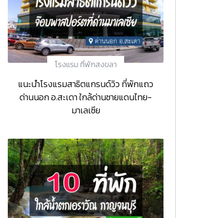
โรงแรม ที่พักสงขลา
แนะนำโรงแรมสาธิตแกรนด์วิว ที่พักแถว
ด่านนอก อ.สะเดา ใกล้ด่านชายแดนไทย-
มาเลเซีย