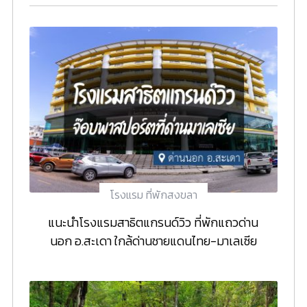
โรงแรม ที่พักสงขลา
แนะนำโรงแรมสาธิตแกรนด์วิว ที่พักแถวด่าน
นอก อ.สะเดา ใกล้ด่านชายแดนไทย-มาเลเซีย