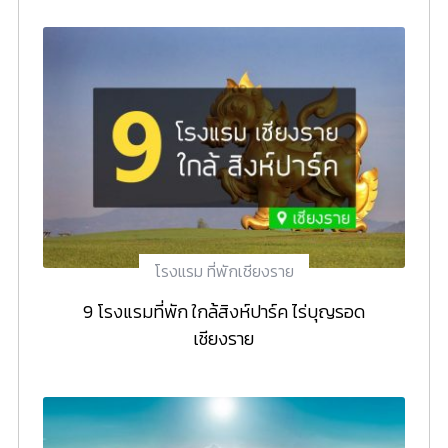
โรงแรม ที่พักเชียงราย
9 โรงแรมที่พัก ใกล้สิงห์ปาร์ค ไร่บุญรอด
เชียงราย