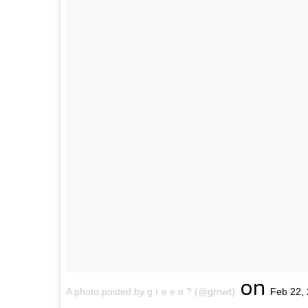
on
A photo posted by g r e e n ? (@grnwt)
Feb 22,