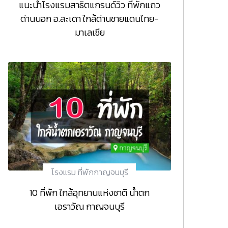
แนะนำโรงแรมสาธิตแกรนด์วิว ที่พักแถว
ด่านนอก อ.สะเดา ใกล้ด่านชายแดนไทย-
มาเลเซีย
โรงแรม ที่พักกาญจนบุรี
10 ที่พัก ใกล้อุทยานแห่งชาติ น้ำตก
เอราวัณ กาญจนบุรี