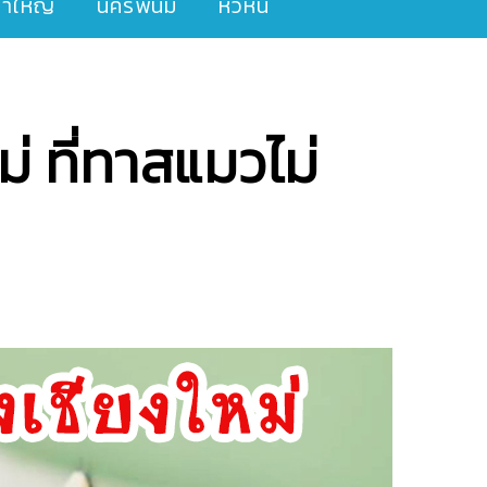
ขาใหญ่
นครพนม
หัวหิน
่ ที่ทาสแมวไม่