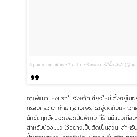
A photo posted by •Ｐａｌｍ• รีเทนเนอร์สีน้ำเงิน? (@pal
คาเฟ่แมวแห่งแรกในจังหวัดเชียงใหม่ ตั้งอยู่ในซ
ครอบครัว นักศึกษา(อาจเพราะอยู่ติดกับมหาวิทยา
นักขัตฤกษ์คนจะเยอะเป็นพิเศษ ที่ร้านมีแมวเกือบ
สำหรับน้องแมว ไว้อย่างเป็นสัดเป็นส่วน สำหรั