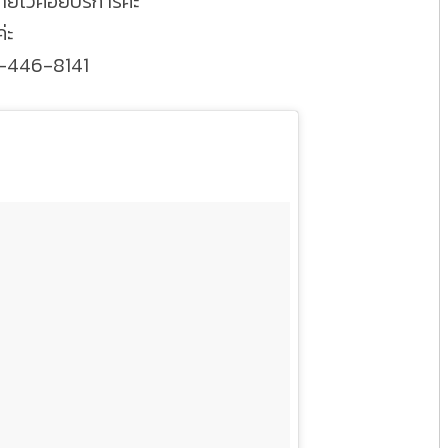
ายไว้คอยบริการค่ะ
่ะ
5-446-8141