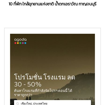
10 ที่พัก ใกล้อุทยานแห่งชาติ น้ำตกเอราวัณ กาญจนบุรี