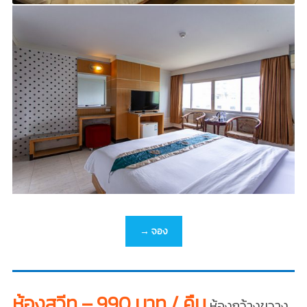
→ จอง
ห้องสวีท – 990 บาท / คืน
ห้องกว้างขวาง