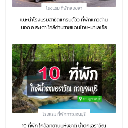
โรงแรม ที่พักสงขลา
แนะนำโรงแรมสาธิตแกรนด์วิว ที่พักแถวด่าน
นอก อ.สะเดา ใกล้ด่านชายแดนไทย-มาเลเซีย
โรงแรม ที่พักกาญจนบุรี
10 ที่พัก ใกล้อุทยานแห่งชาติ น้ำตกเอราวัณ