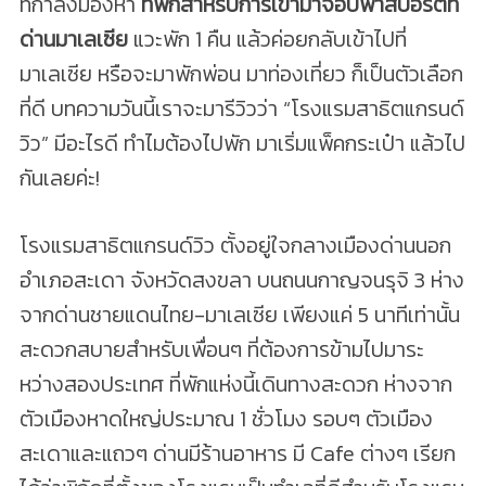
ที่กำลังมองหา
ที่พักสำหรับการเข้ามาจ๊อบพาสปอร์ตที่
ด่านมาเลเซีย
แวะพัก 1 คืน แล้วค่อยกลับเข้าไปที่
มาเลเซีย หรือจะมาพักพ่อน มาท่องเที่ยว ก็เป็นตัวเลือก
ที่ดี บทความวันนี้เราจะมารีวิวว่า “โรงแรมสาธิตแกรนด์
วิว” มีอะไรดี ทำไมต้องไปพัก มาเริ่มแพ็คกระเป๋า แล้วไป
กันเลยค่ะ!
โรงแรมสาธิตแกรนด์วิว ตั้งอยู่ใจกลางเมืองด่านนอก
อำเภอสะเดา จังหวัดสงขลา บนถนนกาญจนรุจิ 3 ห่าง
จากด่านชายแดนไทย-มาเลเซีย เพียงแค่ 5 นาทีเท่านั้น
สะดวกสบายสำหรับเพื่อนๆ ที่ต้องการข้ามไปมาระ
หว่างสองประเทศ ที่พักแห่งนี้เดินทางสะดวก ห่างจาก
ตัวเมืองหาดใหญ่ประมาณ 1 ชั่วโมง รอบๆ ตัวเมือง
สะเดาและแถวๆ ด่านมีร้านอาหาร มี Cafe ต่างๆ เรียก