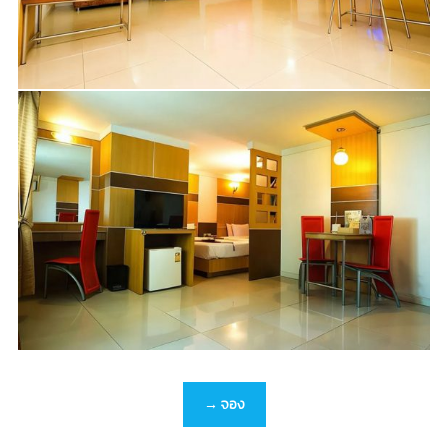
→ จอง