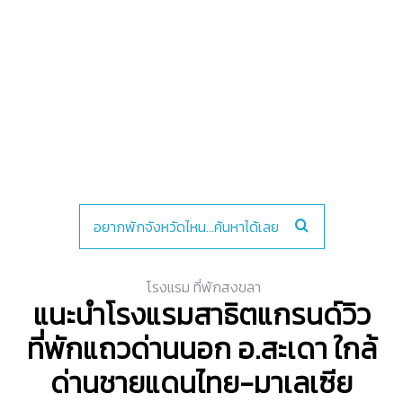
โรงแรม ที่พักสงขลา
แนะนำโรงแรมสาธิตแกรนด์วิว
ที่พักแถวด่านนอก อ.สะเดา ใกล้
ด่านชายแดนไทย-มาเลเซีย