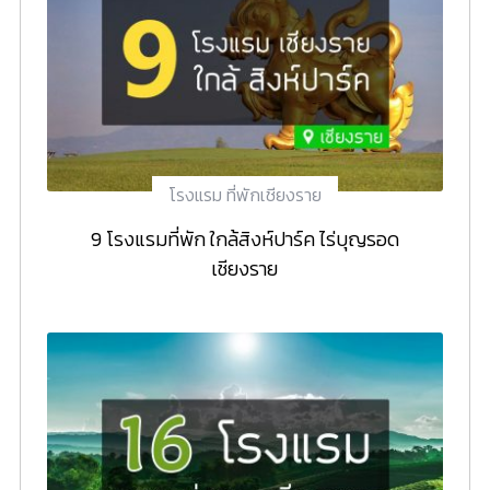
โรงแรม ที่พักเชียงราย
9 โรงแรมที่พัก ใกล้สิงห์ปาร์ค ไร่บุญรอด
เชียงราย