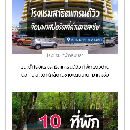
โรงแรม ที่พักสงขลา
แนะนำโรงแรมสาธิตแกรนด์วิว ที่พักแถวด่าน
นอก อ.สะเดา ใกล้ด่านชายแดนไทย-มาเลเซีย