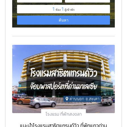
โรงแรม ที่พักสงขลา
แนะนำโรงแรมสาธิตแกรนด์วิว ที่พักแถวด่าน