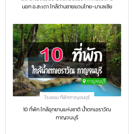
นอก อ.สะเดา ใกล้ด่านชายแดนไทย-มาเลเซีย
โรงแรม ที่พักกาญจนบุรี
10 ที่พัก ใกล้อุทยานแห่งชาติ น้ำตกเอราวัณ
กาญจนบุรี