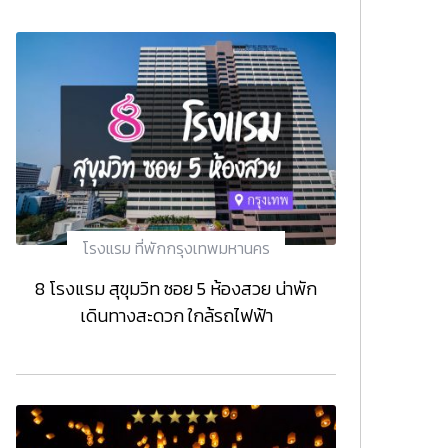
โรงแรม ที่พักกรุงเทพมหานคร
8 โรงแรม สุขุมวิท ซอย 5 ห้องสวย น่าพัก
เดินทางสะดวก ใกล้รถไฟฟ้า