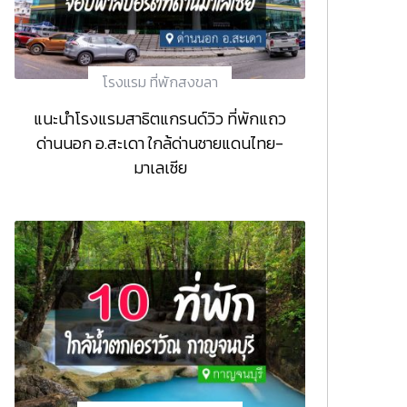
โรงแรม ที่พักสงขลา
แนะนำโรงแรมสาธิตแกรนด์วิว ที่พักแถว
ด่านนอก อ.สะเดา ใกล้ด่านชายแดนไทย-
มาเลเซีย