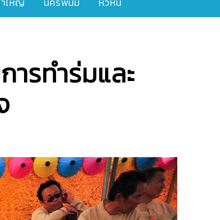
ขาใหญ่
นครพนม
หัวหิน
มการทำร่มและ
จ