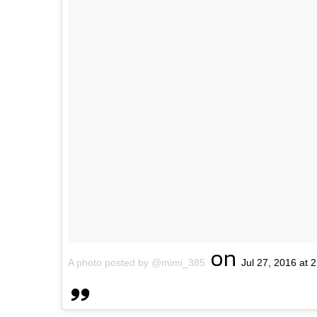
on
A photo posted by @mimi_385
Jul 27, 2016 at