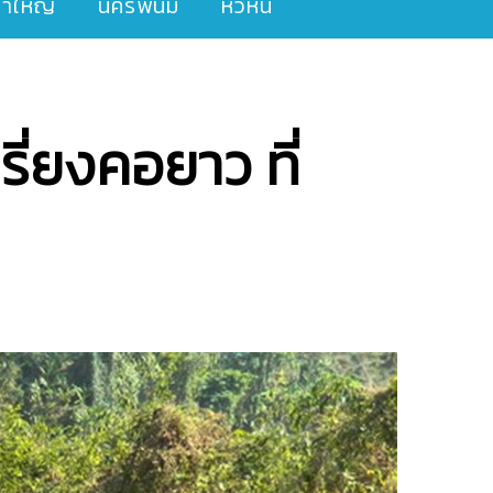
ขาใหญ่
นครพนม
หัวหิน
รี่ยงคอยาว ที่