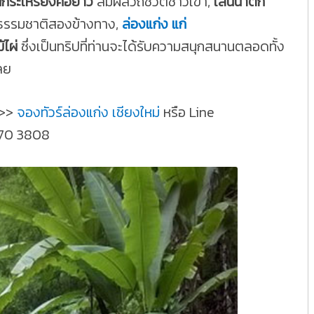
้านกระเหรี่ยงคอยาว
สัมผัสวิถีชีวิตชาวเขา,
เล่นน้ำตก
ธรรมชาติสองข้างทาง,
ล่องแก่ง แก่
้ไผ่
ซึ่งเป็นทริปที่ท่านจะได้รับความสนุกสนานตลอดทั้ง
ลย
>>
จองทัวร์ล่องแก่ง เชียงใหม่
หรือ Line
970 3808