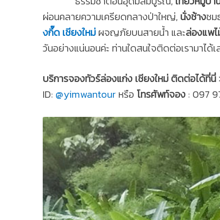
ธรรมชาติอันอุดมสมบูรณ์,
เที่ยวหมู่บ
ผ่อนคลายความเครียดกลางป่าใหญ่,
นั่งช้าง
ชม
งกึ๊ด เชียงใหม่
ผจญภัยบนสายน้ำ และ
ล่องแพไม
วันอย่างแน่นอนค่ะ ท่านใดสนใจติดต่อเรามาได้เ
บริการจองทัวร์ล่องแก่ง เชียงใหม่ ติดต่อได้ที่นี่
ID:
@yimwantour
หรือ
โทรศัพท์จอง
: 097 