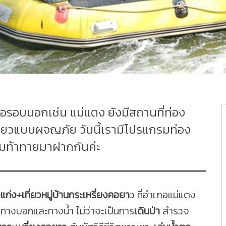
อรอบนอกเช่น แม่แตง ยังมีสถานที่ท่อง
ี่ยวแบบผจญภัย วันนี้เรามีโปรแกรมท่อง
วามท้าทายมาฝากกันค่ะ
แก่ง+เที่ยวหมู่บ้านกระเหรี่ยงคอยา
ว ที่อำเภอแม่แตง
้งทางบอกและทางน้ำ ไม่ว่าจะเป็นการ
เดินป่า
สำรวจ