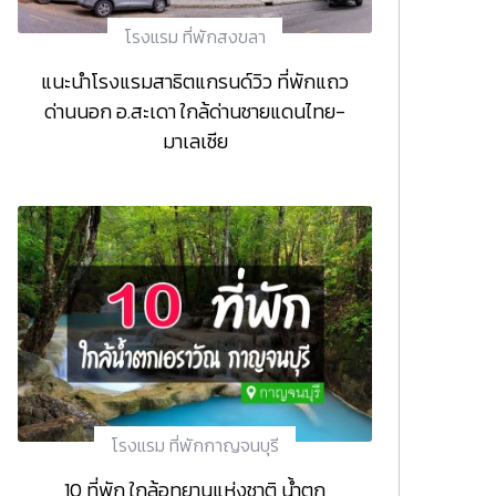
โรงแรม ที่พักสงขลา
แนะนำโรงแรมสาธิตแกรนด์วิว ที่พักแถว
ด่านนอก อ.สะเดา ใกล้ด่านชายแดนไทย-
มาเลเซีย
โรงแรม ที่พักกาญจนบุรี
10 ที่พัก ใกล้อุทยานแห่งชาติ น้ำตก