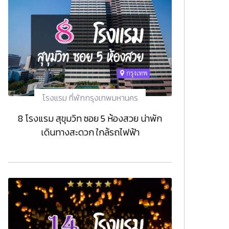
โรงแรม ที่พักกรุงเทพมหานคร
8 โรงแรม สุขุมวิท ซอย 5 ห้องสวย น่าพัก
เดินทางสะดวก ใกล้รถไฟฟ้า