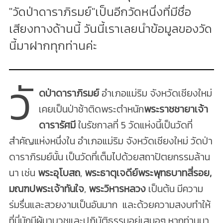
"วัดป่าดาราภิรมย์"เป็นอีกวัดหนึ่งที่มีชื่อ
เสียงทางด้านนี้ วันนี้เราเลยนำข้อมูลของวัด
นี้มาฝากทุกท่านค่ะ
วั
ดป่าดาราภิรมย์
อำเภอแม่ริม จังหวัดเชียงใหม่
เคยเป็นป่าช้าติดพระตำหนัก
พระราชชายาเจ้า
ดารารัศมี
ในรัชกาลที่ 5 วัดแห่งนี้เป็นวัดที่
สำคัญแห่งหนึ่งใน อำเภอแม่ริม จังหวัดเชียงใหม่ วัดป่า
ดาราภิรมย์นั้น เป็นวัดที่เต็มไปด้วยสถาปัตยกรรมล้าน
นา เช่น
พระอุโบสถ
,
พระธาตุเจดีย์พระพุทธบาทสี่รอย,
มณฑปพระเจ้าทันใจ
,
พระวิหารหลวง
เป็นต้น มีความ
ร่มรื่นและสวยงามเป็นอันมาก และด้วยความสงบทำให้
ที่นี่มักมีผู้มาบวชและปฏิบัติธรรมอยู่เสมอๆ หากท่านมา