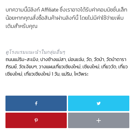
บทความนี้มีลิงก์ Affiliate ซึ่งเราอาจได้รับค่าคอมมิชชั่นเล็ก
น้อยหากคุณสั่งซื้อสินค้าผ่านลิงก์นี้ โดยไม่มีค่าใช้จ่ายเพิ่ม
เติมสำหรับคุณ
ดูโรงแรมแนะนำในกลุ่มอื่นๆ
ถนนแม่ริม-สะเมิง
,
ปางช้างแม่สา
,
ม่อนแจ่ม
,
วัด
,
วัดป่า
,
วัดป่าดารา
ภิรมย์
,
วัดเงียบๆ
,
วางแผนเที่ยวเชียงใหม่
,
เชียงใหม่
,
เที่ยววัด
,
เที่ยว
เชียงใหม่
,
เที่ยวเชียงใหม่ 1 วัน
,
แม่ริม
,
ไหว้พระ