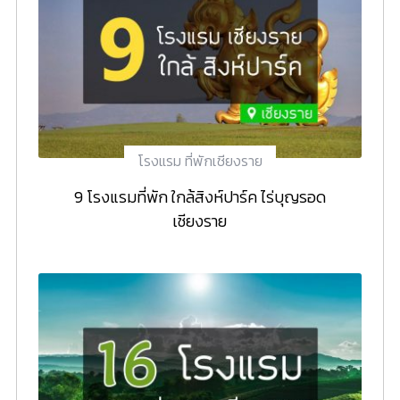
โรงแรม ที่พักเชียงราย
9 โรงแรมที่พัก ใกล้สิงห์ปาร์ค ไร่บุญรอด
เชียงราย