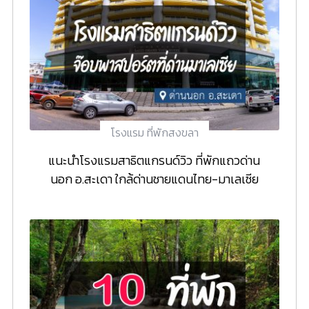
โรงแรม ที่พักสงขลา
แนะนำโรงแรมสาธิตแกรนด์วิว ที่พักแถวด่าน
นอก อ.สะเดา ใกล้ด่านชายแดนไทย-มาเลเซีย