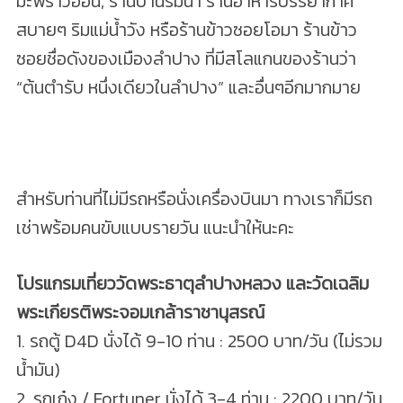
มะพร้าวอ่อน, ร้านบ้านริมน้ำ ร้านอาหารบรรยากาศ
สบายๆ ริมแม่น้ำวัง หรือร้านข้าวซอยโอมา ร้านข้าว
ซอยชื่อดังของเมืองลำปาง ที่มีสโลแกนของร้านว่า
“ต้นตำรับ หนึ่งเดียวในลำปาง” และอื่นๆอีกมากมาย
สำหรับท่านที่ไม่มีรถหรือนั่งเครื่องบินมา ทางเราก็มีรถ
เช่าพร้อมคนขับแบบรายวัน แนะนำให้นะคะ
โปรแกรมเที่ยววัดพระธาตุลำปางหลวง และวัดเฉลิม
พระเกียรติพระจอมเกล้าราชานุสรณ์
1. รถตู้ D4D นั่งได้ 9-10 ท่าน : 2500 บาท/วัน (ไม่รวม
น้ำมัน)
2. รถเก๋ง / Fortuner นั่งได้ 3-4 ท่าน : 2200 บาท/วัน