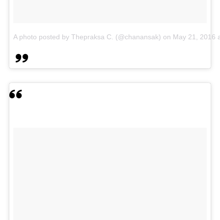
A photo posted by Thepraksa C. (@chanansak)
on
May 21, 2016 