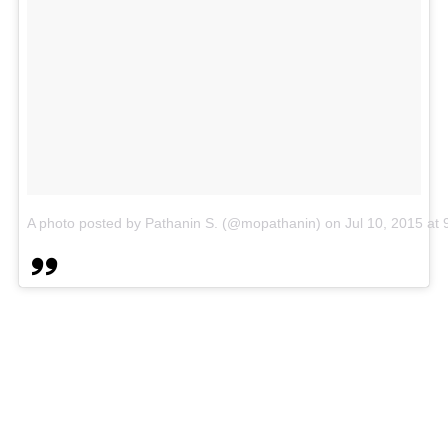
A photo posted by Pathanin S. (@mopathanin)
on
Jul 10, 2015 at