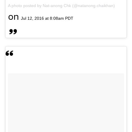
A photo posted by Nat-anong Chk (@natanong.chaikhan)
on
Jul 12, 2016 at 8:08am PDT