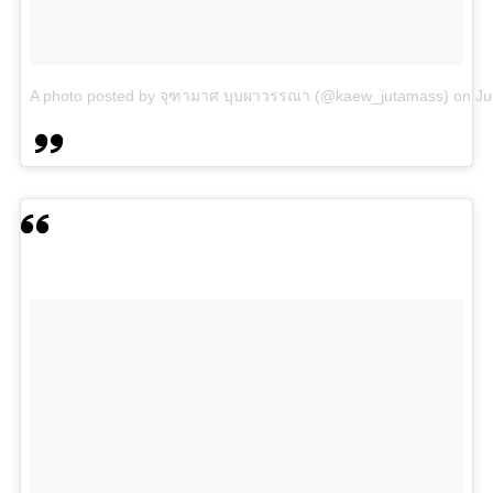
A photo posted by จุฑามาศ บุบผาวรรณา (@kaew_jutamass)
on
Ju