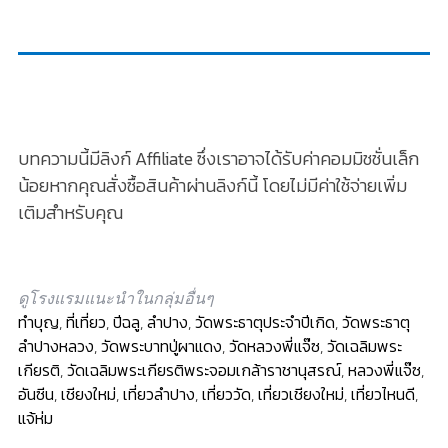
บทความนี้มีลิงก์ Affiliate ซึ่งเราอาจได้รับค่าคอมมิชชั่นเล็ก
น้อยหากคุณสั่งซื้อสินค้าผ่านลิงก์นี้ โดยไม่มีค่าใช้จ่ายเพิ่ม
เติมสำหรับคุณ
ดูโรงแรมแนะนำในกลุ่มอื่นๆ
ทำบุญ
,
ที่เที่ยว
,
ปีฉลู
,
ลำปาง
,
วัดพระธาตุประจำปีเกิด
,
วัดพระธาตุ
ลำปางหลวง
,
วัดพระบาทปู่ผาแดง
,
วัดหลวงพี่แจ๊ซ
,
วัดเฉลิมพระ
เกียรติ
,
วัดเฉลิมพระเกียรติพระจอมเกล้าราชานุสรณ์
,
หลวงพี่แจ๊ซ
,
อันซีน
,
เชียงใหม่
,
เที่ยวลำปาง
,
เที่ยววัด
,
เที่ยวเชียงใหม่
,
เที่ยวไหนดี
,
แจ้ห่ม