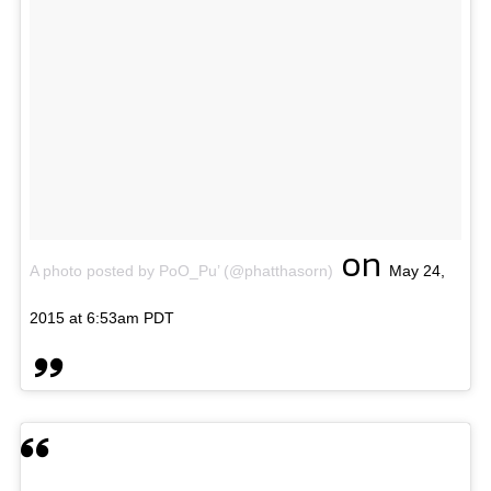
on
A photo posted by PoO_Pu’ (@phatthasorn)
May 24,
2015 at 6:53am PDT