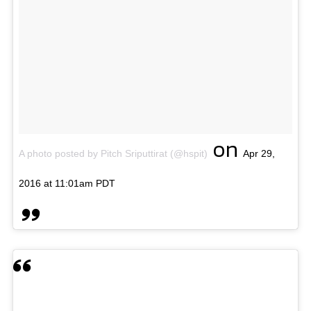
on
A photo posted by Pitch Sriputtirat (@hspit)
Apr 29,
2016 at 11:01am PDT