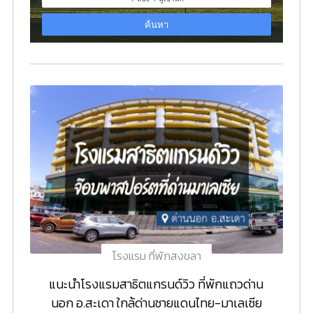
โรงแรม ที่พักสงขลา
แนะนำโรงแรมสาธิตแกรนด์วิว ที่พักแถวด่าน
นอก อ.สะเดา ใกล้ด่านชายแดนไทย-มาเลเซีย