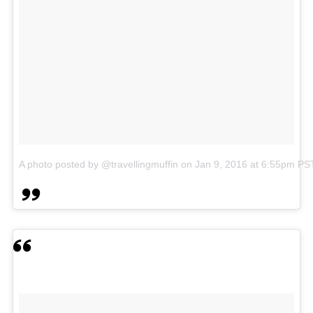
A photo posted by @travellingmuffin
on
Jan 9, 2016 at 6:55pm PS