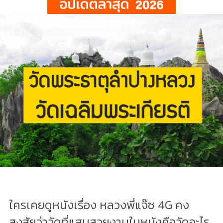
ใครเคยดูหนังเรื่อง หลวงพี่แจ๊ซ 4G คง
สงสัยว่าวัดที่แสนสวยงามในหนังคือวัดอะไร