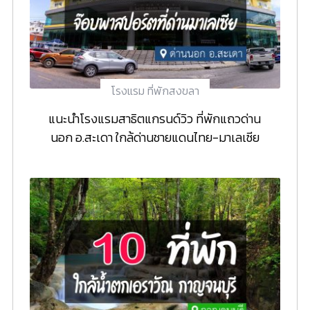
โรงแรม ที่พักสงขลา
แนะนำโรงแรมสาธิตแกรนด์วิว ที่พักแถวด่าน
นอก อ.สะเดา ใกล้ด่านชายแดนไทย-มาเลเซีย