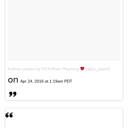
A photo posted by FB:PoPaer Phartong
(@po_paeer)
on
Apr 24, 2016 at 1:19am PDT