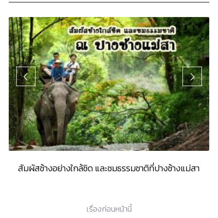
ร
สัมผัสช้างอย่างใกล้ชิด และชมธรรมชาติที่ปางช้างแม่สา
T
เรื่องก่อนหน้านี้