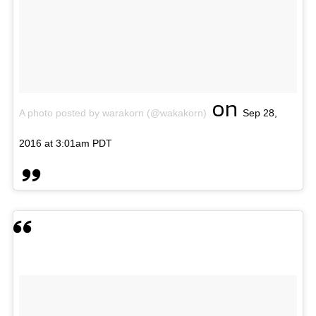
on
A photo posted by warakorn (@wakakorn)
Sep 28,
2016 at 3:01am PDT