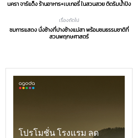
นครา จาร์แด็ง ร้านอาหาร+เบเกอรี่ ในสวนสวย ติดริมน้ำปิง
เรื่องถัดไป
ชมการแสดง นั่งช้างที่ปางช้างแม่สา พร้อมชมธรรมชาติที่
สวนพฤกษศาสตร์