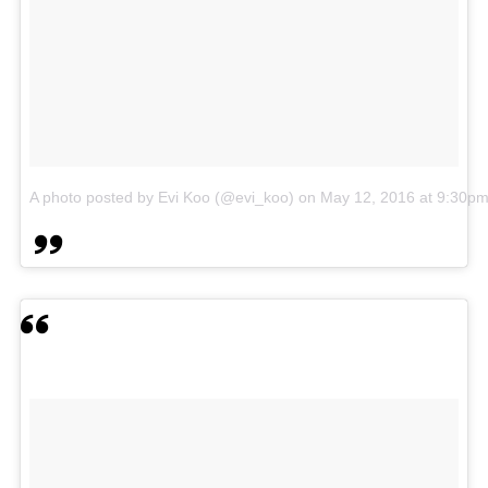
A photo posted by Evi Koo (@evi_koo)
on
May 12, 2016 at 9:30p