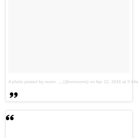
A photo posted by noom. ◡̈ (@nnnooms)
on
Apr 12, 2016 at 3:4