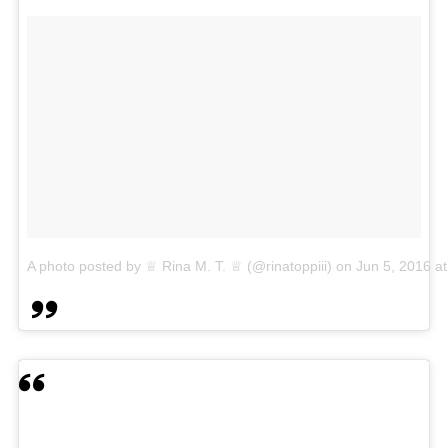
A photo posted by ♕ Rina M. T. ♕ (@rinatoppiii)
on
Jun 5, 2016 a