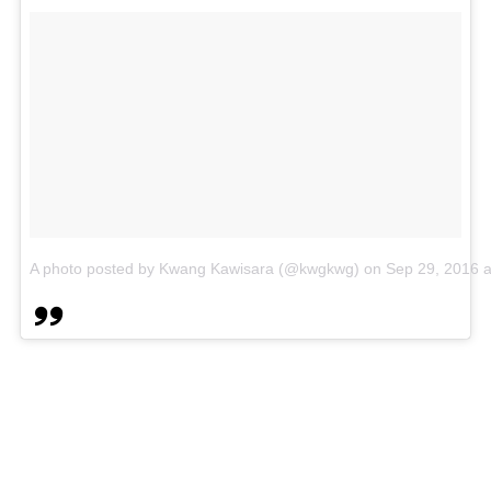
A photo posted by Kwang Kawisara (@kwgkwg)
on
Sep 29, 2016 