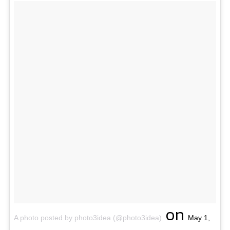
on
A photo posted by photo3idea (@photo3idea)
May 1,