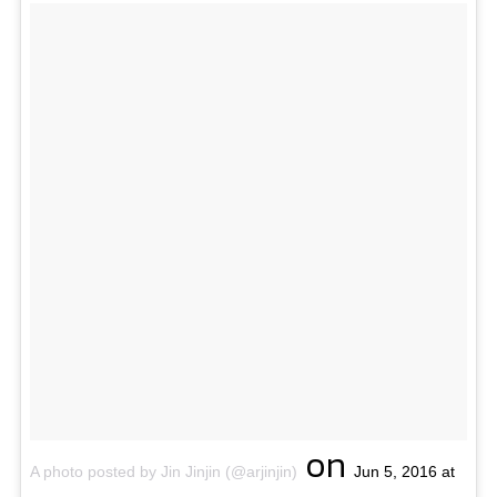
on
A photo posted by Jin Jinjin (@arjinjin)
Jun 5, 2016 at