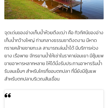
จุดเด่นของอ่างเก็บน้ำห้วยตึงเฒ่า คือ ทิวทัศน์ของอ่าง
เก็บน้ำกว้างใหญ่ ท่ามกลางธรรมชาติงดงาม มีหาด
ทรายคล้ายชายทะเล สามารถเล่นน้ำได้ มีบริการห่วง
ยาง เรือพาย จักรยานน้ำให้เช่าในราคาย่อมเยา มีซุ้มแพ
ขายอาหารหลากหลาย ให้ได้นั่งรับประทานอาหารริมน้ำ
รับลมเย็นๆ สำหรับใครที่ชอบตกปลา ที่นี่ยังมีซุ้มแพ
สำหรับตกปลาบริเวณสันเขื่อน