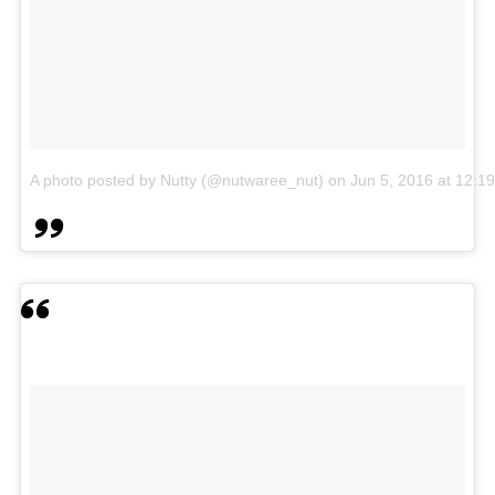
A photo posted by Nutty (@nutwaree_nut)
on
Jun 5, 2016 at 12: