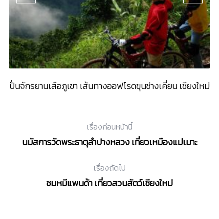
ัด
ปั่นจักรยานเสือภูเขา เส้นทางออฟโรดขุนช่างเคี่ยน เชียงใหม่
ไห
เรื่องก่อนหน้านี้
นมัสการวัดพระธาตุลำปางหลวง เที่ยวเหมืองแม่เมาะ
เรื่องถัดไป
ชมหมีแพนด้า เที่ยวสวนสัตว์เชียงใหม่