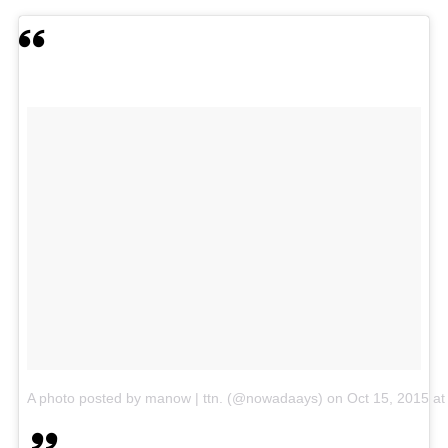
A photo posted by manow | ttn. (@nowadaays)
on
Oct 15, 2015 a