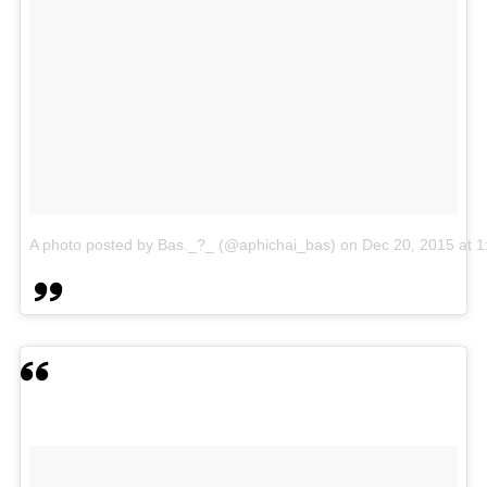
A photo posted by Bas._?_ (@aphichai_bas)
on
Dec 20, 2015 at 