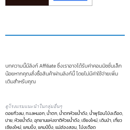
บทความนี้มีลิงก์ Affiliate ซึ่งเราอาจได้รับค่าคอมมิชชั่นเล็ก
น้อยหากคุณสั่งซื้อสินค้าผ่านลิงก์นี้ โดยไม่มีค่าใช้จ่ายเพิ่ม
เติมสำหรับคุณ
ดูโรงแรมแนะนำในกลุ่มอื่นๆ
ดอยกิ่วลม
,
ทะเลหมอก
,
น้ำตก
,
น้ำตกห้วยน้ำดัง
,
น้ำพุร้อนโป่งเดือด
,
ปาย
,
ห้วยน้ำดัง
,
อุทยานแห่งชาติห้วยน้ำดัง
,
เชียงใหม่
,
เดินป่า
,
เที่ยว
เชียงใหม่
,
แคมปิ้ง
,
แคมป์ปิ้ง
,
แม่ฮ่องสอน
,
โป่งเดือด