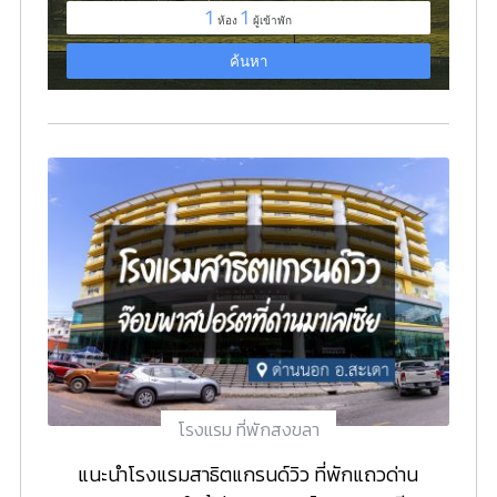
โรงแรม ที่พักสงขลา
แนะนำโรงแรมสาธิตแกรนด์วิว ที่พักแถวด่าน