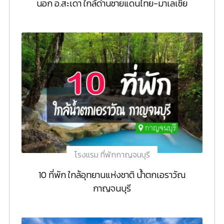
นอก อ.สะเดา ใกล้ด่านชายแดนไทย-มาเลเซีย
โรงแรม ที่พักกาญจนบุรี
10 ที่พัก ใกล้อุทยานแห่งชาติ น้ำตกเอราวัณ
กาญจนบุรี