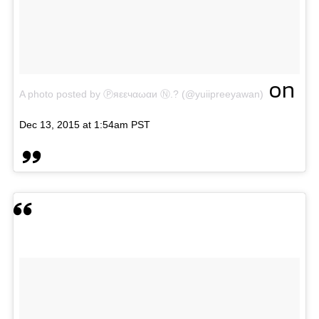
on
A photo posted by Ⓟяεεчαωαи Ⓝ.? (@yuiipreeyawan)
Dec 13, 2015 at 1:54am PST