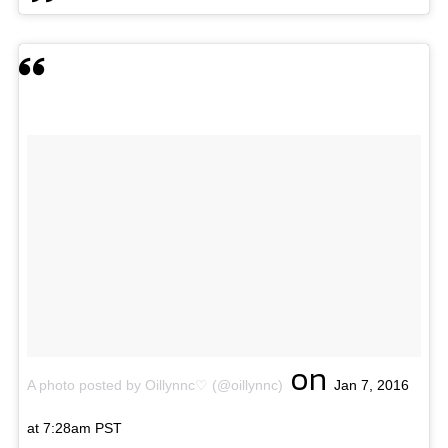
on
A photo posted by Oillynnc♡ (@oillynnc)
Jan 7, 2016
at 7:28am PST