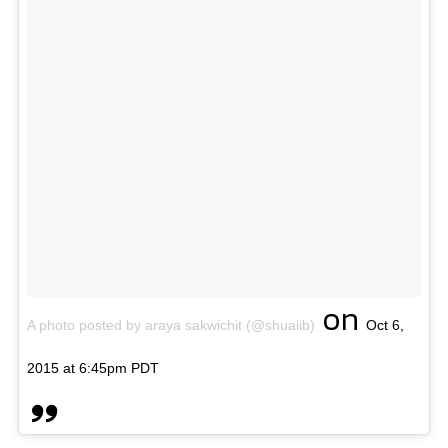
on
A photo posted by araya sakwichit (@shuaiib)
Oct 6,
2015 at 6:45pm PDT