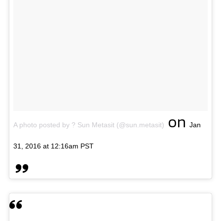
on
A photo posted by ? Sun Metasit (@sun.metasit)
Jan
31, 2016 at 12:16am PST