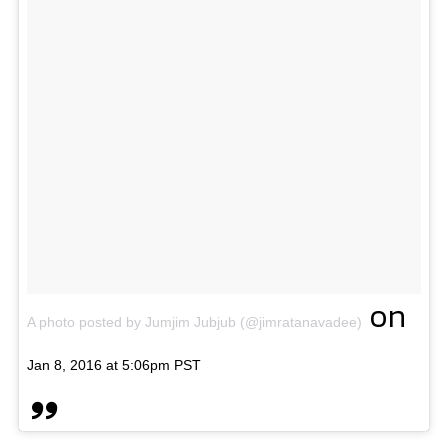
on
A photo posted by Jumjim Jubjub (@jimratanavadee)
Jan 8, 2016 at 5:06pm PST