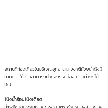
สถานที่ท่องเที่ยวในบริเวณอุทยานแห่งชาติห้วยน้ำดังมี
มากมายให้ท่านสามารถทำกิจกรรมท่องเที่ยวต่างๆได้
เช่น
โป่งน้ำร้อนโป่งเดือด
น้ำพุร้อนขนาดใหญ่ สูง 2-3 เมตร จำนวน 3-4 บ่อ และ