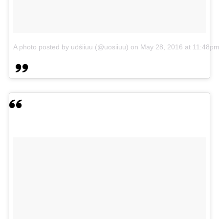
A photo posted by uöśiiuu (@uosiiuu)
on
May 28, 2016 at 11:48p