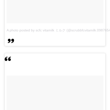
A photo posted by scfc vitamilk ミルク (@scrubbfcvitamilk.098765