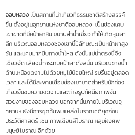
ออบหลวง
เป็นสถานที่น่าเที่ยวที่ธรรมชาติสร้างสรรค์
ขึ้น ตั้งอยู่ในอุทยานแห่งชาติออบหลวง เป็นช่องแคบ
เขาขาดที่มีหน้าผาหิน ขนาบลำน้ำเชี่ยว ทำให้เกิดหุบผา
ลึก บริเวณออบหลวงช่องเขานี้มีลักษณะเป็นหน้าผาสูง
ชัน และแคบมากบีบทางน้ำไหล ดังนั้นแม่น้ำตรงนี้จึง
เชี่ยวจัด เสียงน้ำกระทบหน้าผาดังสนั่น บริเวณชายน้ำ
ด้านเหนืองดงามไปด้วยหมู่ไม้น้อยใหญ่ ร่มรื่นอยู่ตลอด
เวลา และได้มีสะพานเชื่อมช่องเขาขาดสำหรับนักท่อง
เที่ยวยืนชมความงดงามและถ่ายรูปทัศนียภาพอัน
สวยงามของออบหลวง นอกจากนั้นภายในบริเวณอุ
ทยานฯ ยังมีการขุดค้นพบแหล่งโบราณคดียุคก่อน
ประวัติศาสตร์ เช่น ภาพเขียนสีโบราณ หลุมฝังศพ
มนุษย์โบราณ อีกด้วย