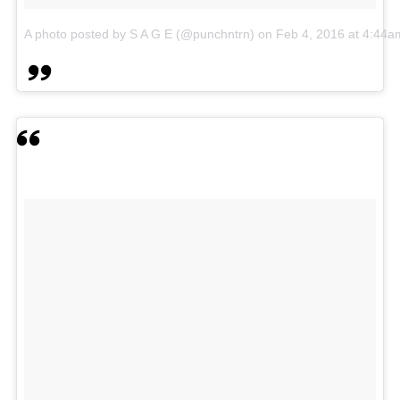
A photo posted by S A G E (@punchntrn)
on
Feb 4, 2016 at 4:44