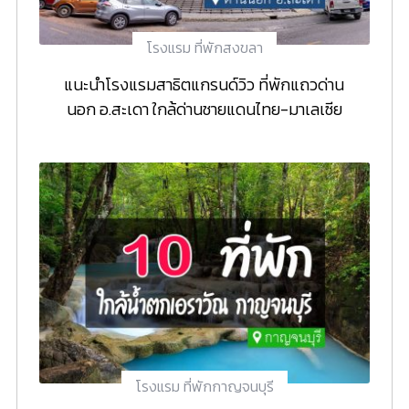
โรงแรม ที่พักสงขลา
แนะนำโรงแรมสาธิตแกรนด์วิว ที่พักแถวด่าน
นอก อ.สะเดา ใกล้ด่านชายแดนไทย-มาเลเซีย
โรงแรม ที่พักกาญจนบุรี