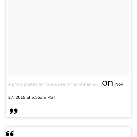
on
A photo posted by Panda Lee (@namwhannoii)
Nov
27, 2015 at 6:36am PST