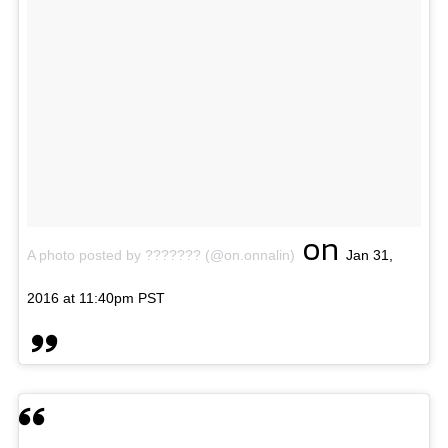
on
A photo posted by ??????? (@on.onnalin)
Jan 31,
2016 at 11:40pm PST