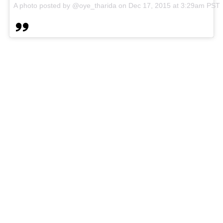
A photo posted by @oye_tharida
on
Dec 17, 2015 at 3:29am PST