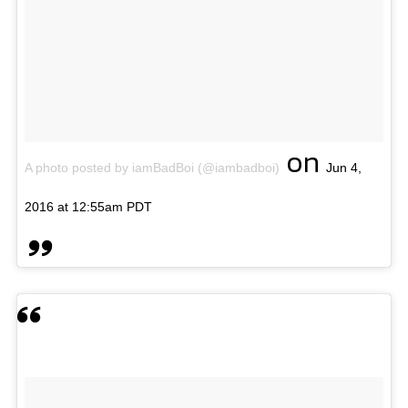
on
A photo posted by iamBadBoi (@iambadboi)
Jun 4,
2016 at 12:55am PDT