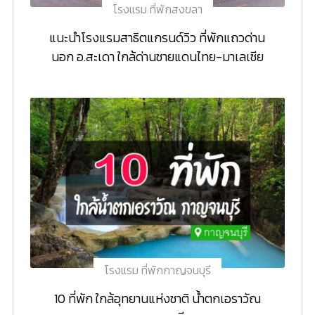
โรงแรม ที่พักสงขลา
แนะนำโรงแรมสาธิตแกรนด์วิว ที่พักแถวด่าน
นอก อ.สะเดา ใกล้ด่านชายแดนไทย-มาเลเซีย
โรงแรม ที่พักกาญจนบุรี
10 ที่พัก ใกล้อุทยานแห่งชาติ น้ำตกเอราวัณ