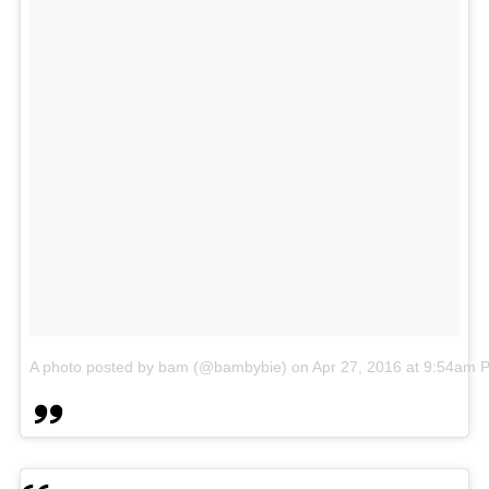
A photo posted by bam (@bambybie)
on
Apr 27, 2016 at 9:54am 