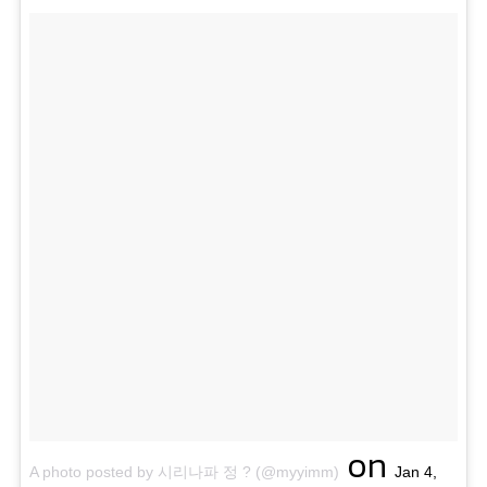
on
A photo posted by 시리나파 정 ? (@myyimm)
Jan 4,