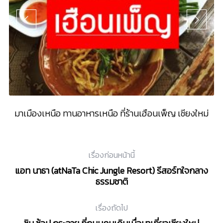
์ “
มาเมืองเหนือ ทานอาหารเหนือ ที่ร้านเฮือนเพ็ญ เชียงใหม่
P
เรื่องก่อนหน้านี้
แอท นาธา (atNaTa Chic Jungle Resort) รีสอร์ทใจกลาง
ธรรมชาติ
เรื่องถัดไป