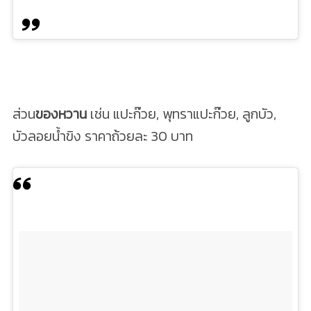
ส่วน
ของหวาน
เช่น แปะก๊วย, พุทราแปะก๊วย, ลูกบัว,
บัวลอยน้ำขิง ราคาถ้วยละ 30 บาท