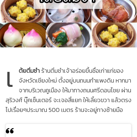
เ
ต้ยติ่มซำ
ร้านติ่มซำเจ้าอร่อยขึ้นชื่อเก่าแก่ของ
จังหวัดเชียงใหม่ ตั้งอยู่บนถนนกำแพงดิน หากมา
จากบริเวณคูเมือง ให้มาทางถนนศรีดอนไชย ผ่าน
สุริวงศ์ บุ๊คเซ็นเตอร์ จะเจอสี่แยก ให้เลี้ยวขวา แล้วตรง
ไปเรื่อยๆประมาณ 500 เมตร ร้านจะอยู่ทางซ้ายมือ