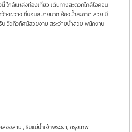
งนี้ ใกล้แหล่งท่องเที่ยว เดินทางสะดวกใกล้ไอคอน
กว้างขวาง ที่นอนสบายมาก ห้องน้ำสะอาด สวย มี
ัน วิวทิวทัศน์สวยงาม สระว่ายน้ำสวย พนักงาน
องสาน , ริมแม่น้ำเจ้าพระยา, กรุงเทพ