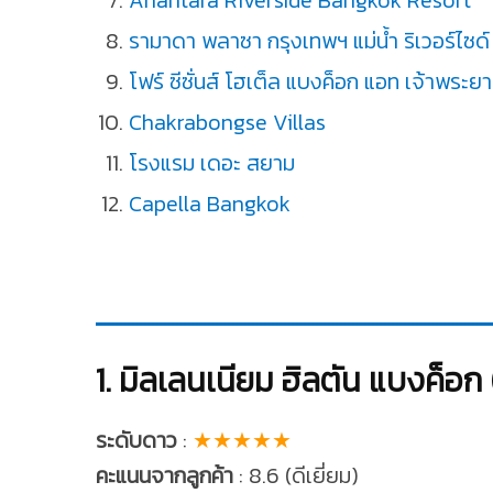
Anantara Riverside Bangkok Resort
รามาดา พลาซา กรุงเทพฯ แม่น้ำ ริเวอร์ไซด์
โฟร์ ซีซั่นส์ โฮเต็ล แบงค็อก แอท เจ้าพระยาร
Chakrabongse Villas
โรงแรม เดอะ สยาม
Capella Bangkok
1. มิลเลนเนียม ฮิลตัน แบงค็อ
ระดับดาว
:
★★★★★
คะแนนจากลูกค้า
: 8.6 (ดีเยี่ยม)