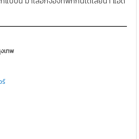
ักแบบนี้ มาเลือกจองที่พักกันได้เลยน้า แอด
รุงเทพ
อร์