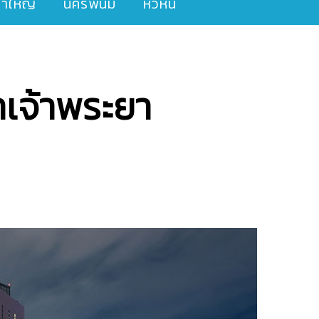
ขาใหญ่
นครพนม
หัวหิน
ำเจ้าพระยา