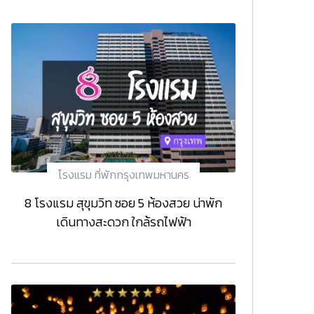
โรงแรม ที่พักกรุงเทพมหานคร
8 โรงแรม สุขุมวิท ซอย 5 ห้องสวย น่าพัก
เดินทางสะดวก ใกล้รถไฟฟ้า