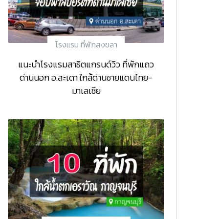
โรงแรม ที่พักสงขลา
แนะนำโรงแรมสาธิตแกรนด์วิว ที่พักแถว
ด่านนอก อ.สะเดา ใกล้ด่านชายแดนไทย-
มาเลเซีย