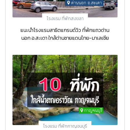
โรงแรม ที่พักสงขลา
แนะนำโรงแรมสาธิตแกรนด์วิว ที่พักแถวด่าน
นอก อ.สะเดา ใกล้ด่านชายแดนไทย-มาเลเซีย
โรงแรม ที่พักกาญจนบุรี