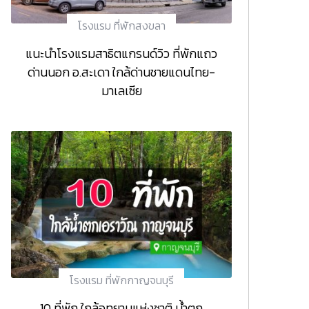
โรงแรม ที่พักสงขลา
แนะนำโรงแรมสาธิตแกรนด์วิว ที่พักแถว
ด่านนอก อ.สะเดา ใกล้ด่านชายแดนไทย-
มาเลเซีย
โรงแรม ที่พักกาญจนบุรี
10 ที่พัก ใกล้อุทยานแห่งชาติ น้ำตก