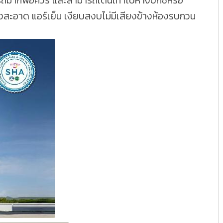
ดรถมากพอควร และสามารถเดินเท้าไปห้างบิ๊กซีหรือ
างสะอาด แอร์เย็น เงียบสงบไม่มีเสียงข้างห้องรบกวน