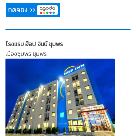
โรงแรม ฮ็อป อินน์ ชุมพร
เมืองชุมพร ชุมพร