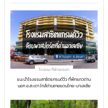
โรงแรม ที่พักสงขลา
แนะนำโรงแรมสาธิตแกรนด์วิว ที่พักแถวด่าน
นอก อ.สะเดา ใกล้ด่านชายแดนไทย-มาเลเซีย