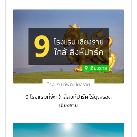
โรงแรม ที่พักเชียงราย
9 โรงแรมที่พัก ใกล้สิงห์ปาร์ค ไร่บุญรอด
เชียงราย