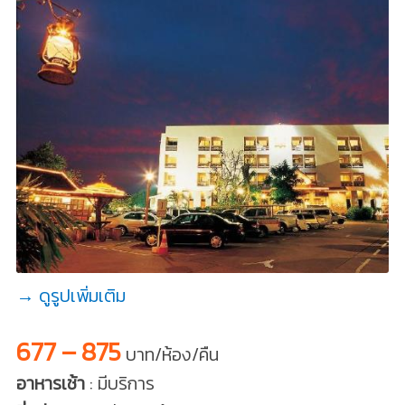
→ ดูรูปเพิ่มเติม
677 – 875
บาท/ห้อง/คืน
อาหารเช้า
: มีบริการ