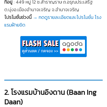
ที่อยู่
: 449 หมู่ 12 ซ.สำราญราษ ถ.อรุณประเสริฐ
ต.บุ่งอ.เมืองอำนาจเจริญ จ.อำนาจเจริญ
โปรโมชั่นช่วงนี้
→ กดดูรายละเอียดและโปรโมชั่น โรง
แรมฝ้ายขิด
2. โรงแรมบ้านอิงดาน (Baan Ing
Daan)