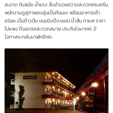
สะอาด ทันสมัย น้ำแรง สิ่งอำนวยความสะดวกครบครัน
พนักงานดูสุภาพอบอุ่นเป็นกันเอง พร้อมอาหารเช้า
อร่อย เป็นข้าวต้ม ขนมปังปิ้ง+แยม น้ำส้ม กาแฟ ราคา
ไม่แพง ที่จอดรถสะดวกสบาย ประทับใจมากค่ะ มี
โอกาสจะกลับมาพักอีกค่ะ