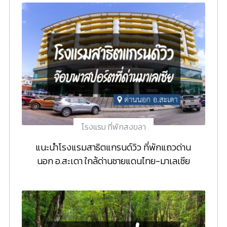
โรงแรม ที่พักสงขลา
แนะนำโรงแรมสาธิตแกรนด์วิว ที่พักแถวด่าน
นอก อ.สะเดา ใกล้ด่านชายแดนไทย-มาเลเซีย