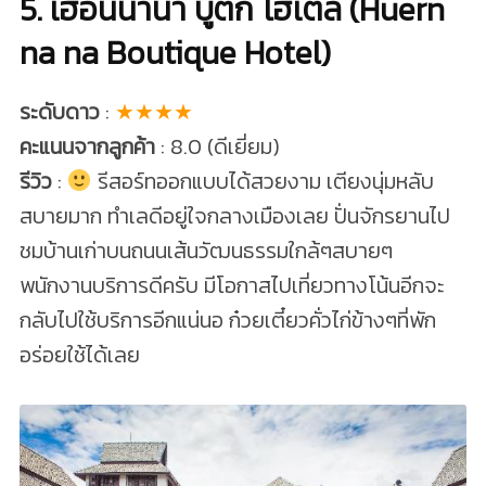
5. เฮือนนานา บูติก โฮเต็ล (Huern
na na Boutique Hotel)
ระดับดาว
:
★★★★
คะแนนจากลูกค้า
: 8.0 (ดีเยี่ยม)
รีวิว
:
รีสอร์ทออกแบบได้สวยงาม เตียงนุ่มหลับ
สบายมาก ทำเลดีอยู่ใจกลางเมืองเลย ปั่นจักรยานไป
ชมบ้านเก่าบนถนนเส้นวัฒนธรรมใกล้ๆสบายๆ
พนักงานบริการดีครับ มีโอกาสไปเที่ยวทางโน้นอีกจะ
กลับไปใช้บริการอีกแน่นอ ก๋วยเตี๋ยวคั่วไก่ข้างๆที่พัก
อร่อยใช้ได้เลย