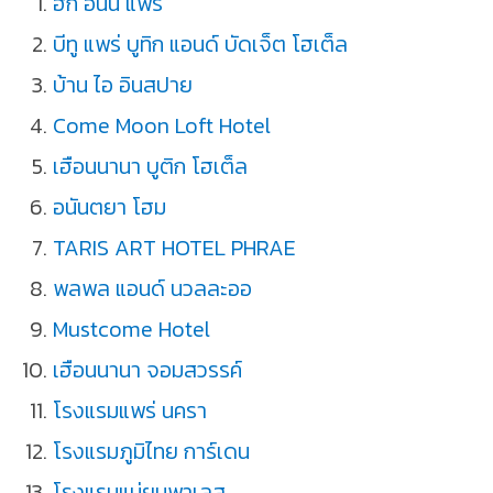
ฮัก อินน์ แพร่
บีทู แพร่ บูทิก แอนด์ บัดเจ็ต โฮเต็ล
บ้าน ไอ อินสปาย
Come Moon Loft Hotel
เฮือนนานา บูติก โฮเต็ล
อนันตยา โฮม
TARIS ART HOTEL PHRAE
พลพล แอนด์ นวลละออ
Mustcome Hotel
เฮือนนานา จอมสวรรค์
โรงแรมแพร่ นครา
โรงแรมภูมิไทย การ์เดน
โรงแรมแม่ยมพาเลส