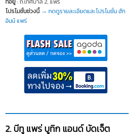
ที่อยู่
: ถ.เทศบาล 2, แพร่
โปรโมชั่นช่วงนี้
→ กดดูรายละเอียดและโปรโมชั่น ฮัก
อินน์ แพร่
2. บีทู แพร่ บูทิก แอนด์ บัดเจ็ต