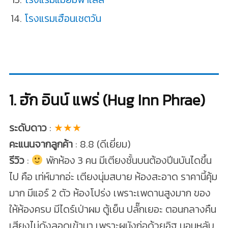
โรงแรมเฮือนเชตวัน
1. ฮัก อินน์ แพร่ (Hug Inn Phrae)
ระดับดาว
:
★★★
คะแนนจากลูกค้า
: 8.8 (ดีเยี่ยม)
รีวิว
:
พักห้อง 3 คน มีเตียงชั้นบนต้องปีนบันไดขึ้น
ไป คือ เท่ห์มากอ่ะ เตียงนุ่มสบาย ห้องสะอาด ราคานี้คุ้ม
มาก มีแอร์ 2 ตัว ห้องโปร่ง เพราะเพดานสูงมาก ของ
ให้ห้องครบ มีไดร์เป่าผม ตู้เย็น ปลั๊กเยอะ ตอนกลางคืน
เสียงไม่ดังลอดเข้ามา เพราะผนังก่อด้วยอิฐ นอนหลับ