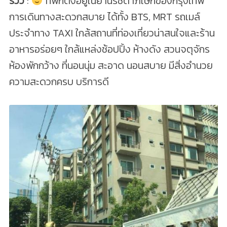
รีวิว
:
ที่พักตั้งอยู่ในย่านรัชดาภิเษกของกรุงเทพ
การเดินทางสะดวกสบาย ได้ทั้ง BTS, MRT รถเมล์
ประจำทาง TAXI ใกล้สถานที่ท่องเที่ยวน่าสนใจและร้าน
อาหารอร่อยๆ ใกล้แหล่งช้อปปิ้ง ห้างดัง สวนจตุจักร
ห้องพักกว้าง ที่นอนนุ่ม สะอาด นอนสบาย มีสิ่งอำนวย
ความสะดวกครบ บริการดี