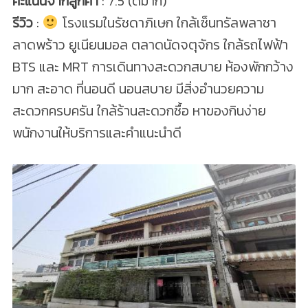
คะแนนจากลูกค้า
: 7.5 (ดีมาก)
รีวิว
:
โรงแรมในรัชดาภิเษก ใกล้เซ็นทรัลพลาซา
ลาดพร้าว ยูเนียนมอล ตลาดนัดจตุจักร ใกล้รถไฟฟ้า
BTS และ MRT การเดินทางสะดวกสบาย ห้องพักกว้าง
มาก สะอาด ที่นอนดี นอนสบาย มีสิ่งอำนวยความ
สะดวกครบครัน ใกล้ร้านสะดวกซื้อ หาของกินง่าย
พนักงานให้บริการและคำแนะนำดี