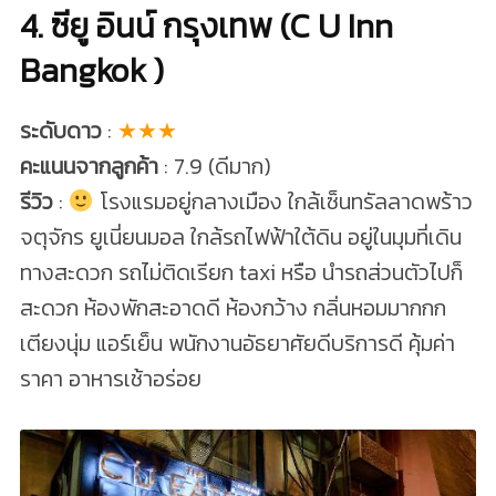
4. ซียู อินน์ กรุงเทพ (C U Inn
Bangkok )
ระดับดาว
:
★★★
คะแนนจากลูกค้า
: 7.9 (ดีมาก)
รีวิว
:
โรงแรมอยู่กลางเมือง ใกล้เซ็นทรัลลาดพร้าว
จตุจักร ยูเนี่ยนมอล ใกล้รถไฟฟ้าใต้ดิน อยู่ในมุมที่เดิน
ทางสะดวก รถไม่ติดเรียก taxi หรือ นำรถส่วนตัวไปก็
สะดวก ห้องพักสะอาดดี ห้องกว้าง กลิ่นหอมมากกก
เตียงนุ่ม แอร์เย็น พนักงานอัธยาศัยดีบริการดี คุ้มค่า
ราคา อาหารเช้าอร่อย