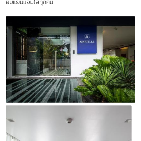
ยิ้มแย้มแจ่มใสทุกคน