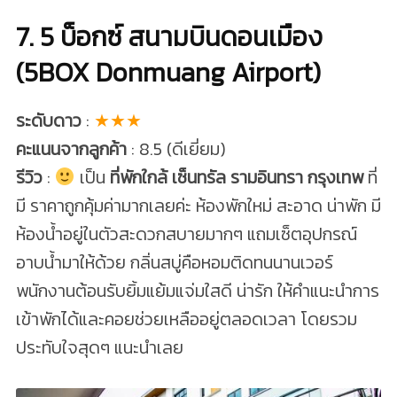
7. 5 บ็อกซ์ สนามบินดอนเมือง
(5BOX Donmuang Airport)
ระดับดาว
:
★★★
คะแนนจากลูกค้า
: 8.5 (ดีเยี่ยม)
รีวิว
:
เป็น
ที่พักใกล้ เซ็นทรัล รามอินทรา กรุงเทพ
ที่
มี ราคาถูกคุ้มค่ามากเลยค่ะ ห้องพักใหม่ สะอาด น่าพัก มี
ห้องน้ำอยู่ในตัวสะดวกสบายมากๆ แถมเซ็ตอุปกรณ์
อาบน้ำมาให้ด้วย กลิ่นสบู่คือหอมติดทนนานเวอร์
พนักงานต้อนรับยิ้มแย้มแจ่มใสดี น่ารัก ให้คำแนะนำการ
เข้าพักได้และคอยช่วยเหลืออยู่ตลอดเวลา โดยรวม
ประทับใจสุดๆ แนะนำเลย