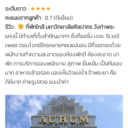
ระดับดาว
:
★★★★
คะแนนจากลูกค้า
: 8.7 (ดีเยี่ยม)
รีวิว
:
ที่พักใกล้ มหาวิทยาลัยศิลปากร วังท่าพระ
แห่งนี้ มีทำเลที่ตั้งสำคัญมากๆ ซึ่งที่ออรั่ม เดอะ ริเวอร์
เพลซ ตอบโจทย์ใครหลายๆคนแน่นอน มีที่จอดรถด้วย
พนักงานทำความสะอาดของห้องพักดี ห้องสะอาด น่า
พัก การบริการของพนักงาน สุภาพ ยิ้มแย้ม เป็นกันเอง
มาก อาหารเช้าอร่อย มองเห็นวิวแม่น้ำเจ้าพระยา คือ
ดีย์มาก ถ่ายรูปสวย แนะนำค่า