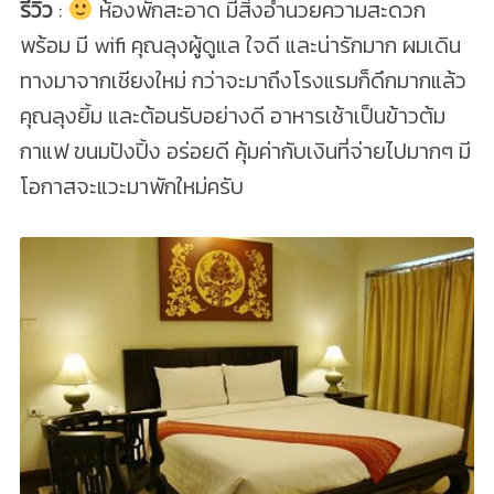
รีวิว
:
ห้องพักสะอาด มีสิ่งอำนวยความสะดวก
พร้อม มี wifi คุณลุงผู้ดูแล ใจดี และน่ารักมาก ผมเดิน
ทางมาจากเชียงใหม่ กว่าจะมาถึงโรงแรมก็ดึกมากแล้ว
คุณลุงยิ้ม และต้อนรับอย่างดี อาหารเช้าเป็นข้าวต้ม
กาแฟ ขนมปังปิ้ง อร่อยดี คุ้มค่ากับเงินที่จ่ายไปมากๆ มี
โอกาสจะแวะมาพักใหม่ครับ