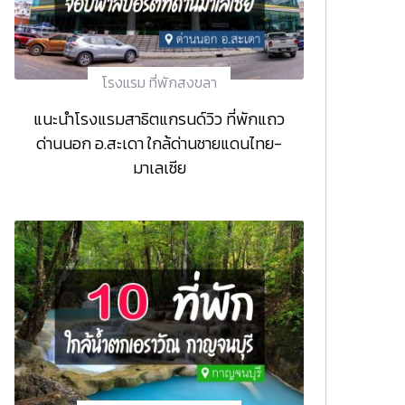
โรงแรม ที่พักสงขลา
แนะนำโรงแรมสาธิตแกรนด์วิว ที่พักแถว
ด่านนอก อ.สะเดา ใกล้ด่านชายแดนไทย-
มาเลเซีย