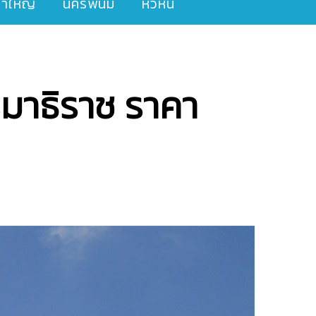
ขาใหญ่
นครพนม
หัวหิน
รรมาธิราช ราคา