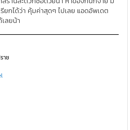
ล้ร้านสะดวกซื้อด้วยน้า หาของกินก็ง่าย มี
รียกได้ว่า คุ้มค่าสุดๆ ไปเลย แอดอัพเดต
ด้เลยน้า
ิราช
l