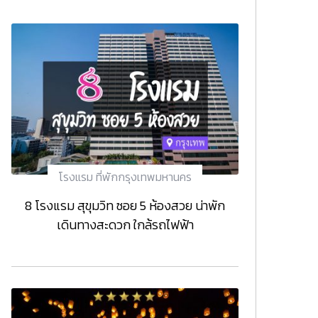
โรงแรม ที่พักกรุงเทพมหานคร
8 โรงแรม สุขุมวิท ซอย 5 ห้องสวย น่าพัก
เดินทางสะดวก ใกล้รถไฟฟ้า