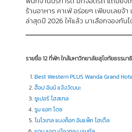
พนักงานบริการดี มีที่จอดรถ แถมยังใก
ร้านอาหาร คาเฟ่ อร่อยๆ เพียบเลยจ้า เ
ล่าสุดปี 2026 ให้แล้ว มาเลือกจองกันไ
รายชื่อ 12 ที่พัก ใกล้มหาวิทยาลัยสุโขทัยธรรมาธ
Best Western PLUS Wanda Grand Hote
ฮ็อป อินน์ แจ้งวัฒนะ
ซูเปอร์ โฮสเทล
รูม แอท โดซ
โนโวเทล แบงค็อก อิมแพ็ค โฮเต็ล
แดน แอต เมืองทอง เรนทัล