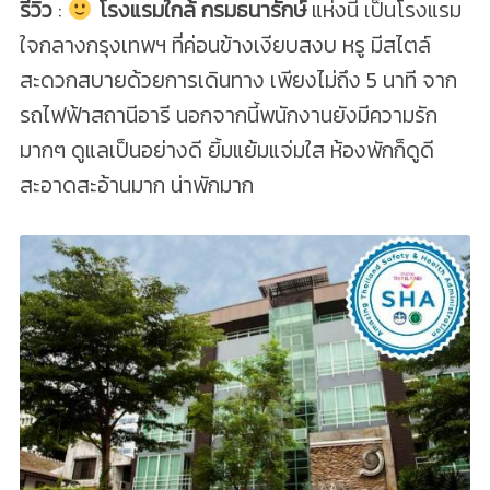
รีวิว
:
โรงแรมใกล้ กรมธนารักษ์
แห่งนี้ เป็นโรงแรม
ใจกลางกรุงเทพฯ ที่ค่อนข้างเงียบสงบ หรู มีสไตล์
สะดวกสบายด้วยการเดินทาง เพียงไม่ถึง 5 นาที จาก
รถไฟฟ้าสถานีอารี นอกจากนี้พนักงานยังมีความรัก
มากๆ ดูแลเป็นอย่างดี ยิ้มแย้มแจ่มใส ห้องพักก็ดูดี
สะอาดสะอ้านมาก น่าพักมาก