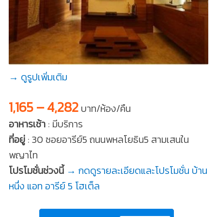
→ ดูรูปเพิ่มเติม
1,165 – 4,282
บาท/ห้อง/คืน
อาหารเช้า
: มีบริการ
ที่อยู่
: 30 ซอยอารีย์5 ถนนพหลโยธิน5 สามเสนใน
พญาไท
โปรโมชั่นช่วงนี้
→ กดดูรายละเอียดและโปรโมชั่น บ้าน
หนึ่ง แอท อารีย์ 5 โฮเต็ล