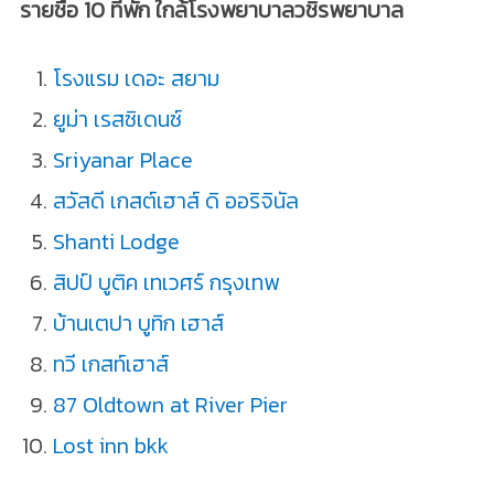
รายชื่อ 10 ที่พัก ใกล้โรงพยาบาลวชิรพยาบาล
โรงแรม เดอะ สยาม
ยูม่า เรสซิเดนซ์
Sriyanar Place
สวัสดี เกสต์เฮาส์ ดิ ออริจินัล
Shanti Lodge
สิปป์ บูติค เทเวศร์ กรุงเทพ
บ้านเตปา บูทิก เฮาส์
ทวี เกสท์เฮาส์
87 Oldtown at River Pier
Lost inn bkk