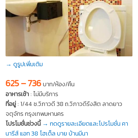
→ ดูรูปเพิ่มเติม
625 – 736
บาท/ห้อง/คืน
อาหารเช้า
: ไม่มีบริการ
ที่อยู่
: 1/44 ซ.วิภาวดี 38 ถ.วิภาวดีรังสิต ลาดยาว
จตุจักร กรุงเทพมหานคร
โปรโมชั่นช่วงนี้
→ กดดูรายละเอียดและโปรโมชั่น คา
นารีส์ แอท 38 โฮเต็ล บาย บ้านมีนา