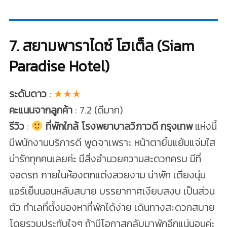
7. สยามพาราไดซ์ โฮเต็ล (Siam
Paradise Hotel)
ระดับดาว
:
★★★
คะแนนจากลูกค้า
: 7.2 (ดีมาก)
รีวิว
:
ที่พักใกล้ โรงพยาบาลวิภาวดี กรุงเทพ
แห่งนี้
มีพนักงานบริการดี พูดจาเพราะ หน้าตายิ้มแย้มแจ่มใส
น่ารักทุกคนเลยค่ะ มีสิ่งอำนวยความสะดวกครบ มีที่
จอดรถ ภายในห้องตกแต่งสวยงาม น่าพัก เตียงนุ่ม
แอร์เย็นนอนหลับสบาย บรรยากาศเงียบสงบ เป็นส่วน
ตัว ทำเลที่ตั้งมองหาที่พักได้ง่าย เดินทางสะดวกสบาย
โดยรวมประทับใจๆ ถ้ามีโอกาสกลับมาพักอีกแน่นอนค่ะ