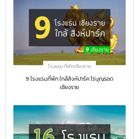
โรงแรม ที่พักเชียงราย
9 โรงแรมที่พัก ใกล้สิงห์ปาร์ค ไร่บุญรอด
เชียงราย