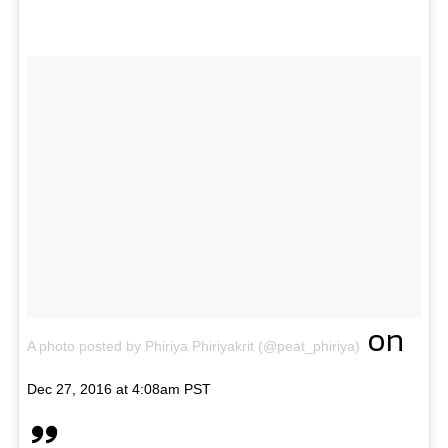
on
A photo posted by Phiriya Phiriyakrit (@peat_phiriya)
Dec 27, 2016 at 4:08am PST