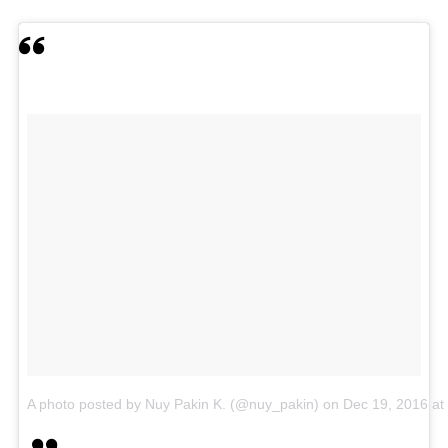
A photo posted by Nuy Pakin K. (@nuy_pakin)
on
Dec 19, 2016 a