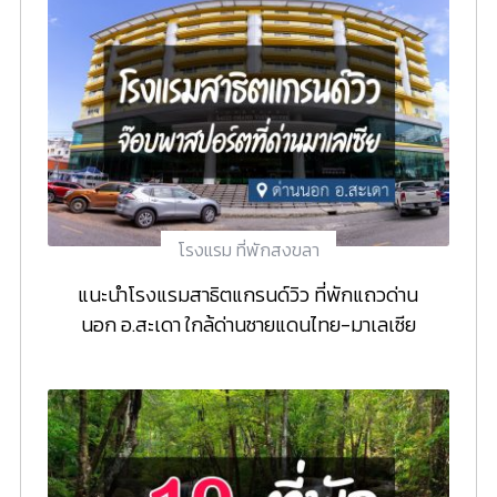
โรงแรม ที่พักสงขลา
แนะนำโรงแรมสาธิตแกรนด์วิว ที่พักแถวด่าน
นอก อ.สะเดา ใกล้ด่านชายแดนไทย-มาเลเซีย