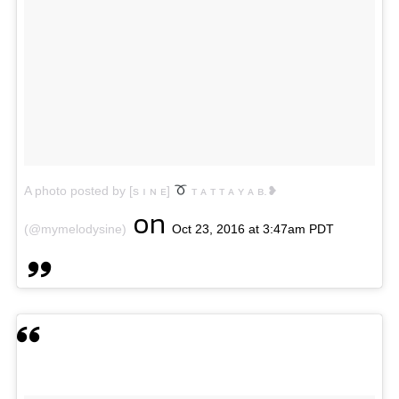
A photo posted by [s ı ɴ ᴇ]
т ᴀ т т ᴀ ʏ ᴀ в.❥
on
(@mymelodysine)
Oct 23, 2016 at 3:47am PDT