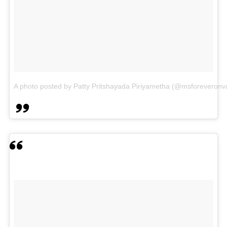
A photo posted by Patty Pritshayada Piriyametha (@msforeveronv