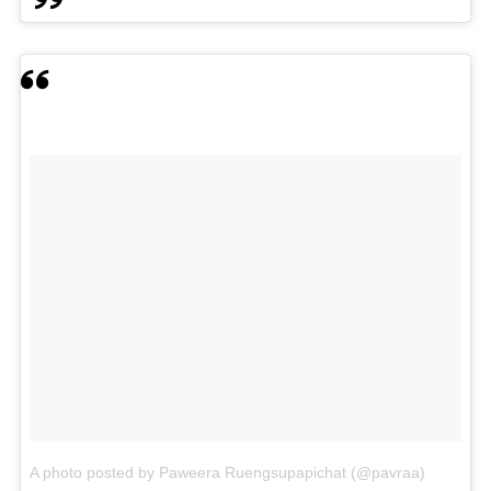
A photo posted by Paweera Ruengsupapichat (@pavraa)