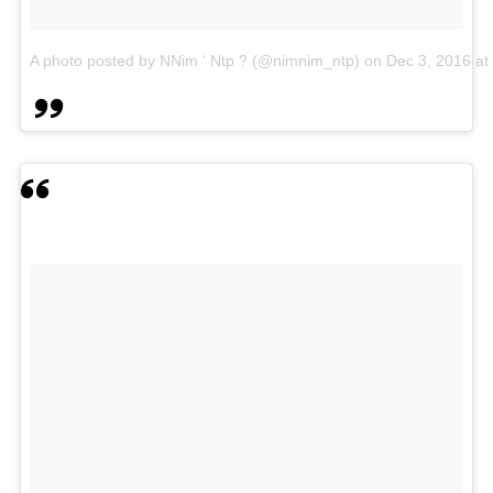
A photo posted by NNim ‘ Ntp ? (@nimnim_ntp)
on
Dec 3, 2016 a