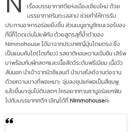
N
เรื่องบรรยากาศดีแห่งเมืองเชียงใหม่ ด้วย
บรรยากาศริมทะเลสาป ช่วยทำให้การรับ
ประทานอาหารอร่อยยิ่งขึ้น ส่วนเมนูชาบูซิกเนเจอร์ของ
ที่นี่ก็โดดเด่นไม่แพ้กัน ด้วยสูตรสุกี้นํ้าดำของ
Nimmohouse ได้มาจากประเทศญี่ปุ่นโดยตรง ซึ่ง
เป็นแบบคันโต(โตเกียว) รสชาติหอมหวานเข้มข้น เสิร์พ
มาพร้อมกับผักสดๆและเนื้อสัตว์ระดับพรีเมียม เนื้อวัว
สันนอก นำเข้าจากนิวซีแลนด์ นำมาสไลด์จานต่อจาน
ด้วยความบางที่พอเหมาะ จุ่มลงซุปแค่พอเป็นสีชมพู
แล้วขึ้นมาจุ่มไข่ดิบสดๆ ใครอยากทานชาบูอร่อยๆฟิน
ไปกับบรรยากศดีๆ เชิญได้ที่
Nimmohouse
ค่ะ