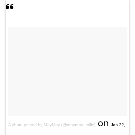
on
A photo posted by MayMay (@maymay_tallic)
Jan 22,