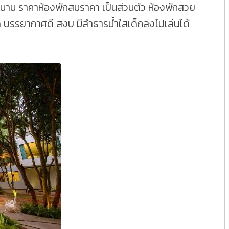
ด้นาน ราคาห้องพักสมราคา เป็นส่วนตัว ห้องพักสวย
 บรรยากาศดี สงบ มีลำธารน้ำใสเด็กลงไปเล่นได้