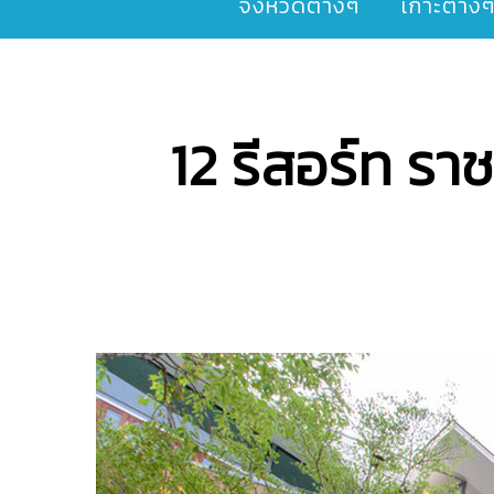
จังหวัดต่างๆ
เกาะต่าง
12 รีสอร์ท รา