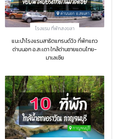
โรงแรม ที่พักสงขลา
แนะนำโรงแรมสาธิตแกรนด์วิว ที่พักแถว
ด่านนอก อ.สะเดา ใกล้ด่านชายแดนไทย-
มาเลเซีย