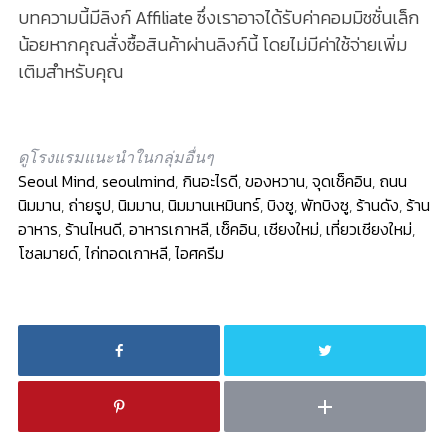
บทความนี้มีลิงก์ Affiliate ซึ่งเราอาจได้รับค่าคอมมิชชั่นเล็ก
น้อยหากคุณสั่งซื้อสินค้าผ่านลิงก์นี้ โดยไม่มีค่าใช้จ่ายเพิ่ม
เติมสำหรับคุณ
ดูโรงแรมแนะนำในกลุ่มอื่นๆ
Seoul Mind
,
seoulmind
,
กินอะไรดี
,
ของหวาน
,
จุดเช็คอิน
,
ถนน
นิมมาน
,
ถ่ายรูป
,
นิมมาน
,
นิมมานเหมินทร์
,
บิงซู
,
พัทบิงซู
,
ร้านดัง
,
ร้าน
อาหาร
,
ร้านไหนดี
,
อาหารเกาหลี
,
เช็คอิน
,
เชียงใหม่
,
เที่ยวเชียงใหม่
,
โซลมายด์
,
ไก่ทอดเกาหลี
,
ไอศครีม