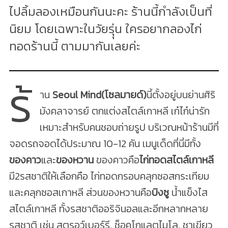
ไปลิ้มลองเหมือนกันนะคะ ร้านนี้กำลังเป็นที่
นิยม โดยเฉพาะในวัยรุุ่น ใครอยากลองไก่
ทอดร้านนี้ ตามมากันเลยค่ะ
ร้
าน
Seoul Mind(โซลมายด์)
นี้ตั้งอยู่บนย่านศิริ
มังคลาจารย์ ตกแต่งสไตล์เกาหลี เก๋ไก๋น่ารัก
เหมาะสำหรับคนชอบถ่ายรูป บริเวณหน้าร้านมีที่
จอดรถจอดได้ประมาณ 10-12 คัน เมนูเด็ดที่นี่มีทั้ง
ของคาว
และ
ของหวาน
ของคาวคือ
ไก่ทอดสไตล์เกาหลี
มี2รสชาติให้เลือกคือ ไก่ทอดกรอบคลุกซอสกระเทียม
และคลุกซอสเกาหลี ส่วนของหวานคือ
บิงซู
น้ำแข็งไส
สไตล์เกาหลี ทั้งรสชาติออริจินอลและอีกหลากหลาย
รสชาติ เช่น สตรอว์เบอร์รี, ช็อคโกแลตไมโล, ชาเขียว