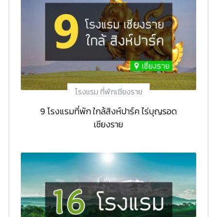
โรงแรม ที่พักเชียงราย
9 โรงแรมที่พัก ใกล้สิงห์ปาร์ค ไร่บุญรอด
เชียงราย