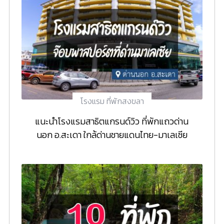
โรงแรม ที่พักสงขลา
แนะนำโรงแรมสาธิตแกรนด์วิว ที่พักแถวด่าน
นอก อ.สะเดา ใกล้ด่านชายแดนไทย-มาเลเซีย