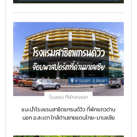
โรงแรม ที่พักสงขลา
แนะนำโรงแรมสาธิตแกรนด์วิว ที่พักแถวด่าน
นอก อ.สะเดา ใกล้ด่านชายแดนไทย-มาเลเซีย