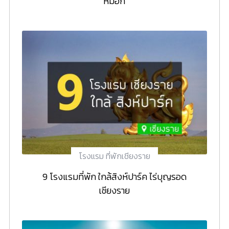
หมอก
โรงแรม ที่พักเชียงราย
9 โรงแรมที่พัก ใกล้สิงห์ปาร์ค ไร่บุญรอด
เชียงราย