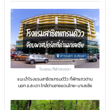
โรงแรม ที่พักสงขลา
แนะนำโรงแรมสาธิตแกรนด์วิว ที่พักแถวด่าน
นอก อ.สะเดา ใกล้ด่านชายแดนไทย-มาเลเซีย