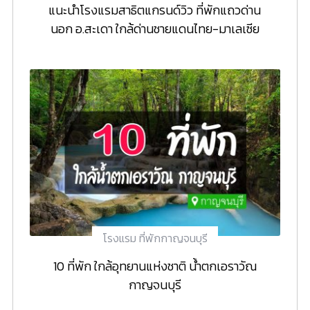
แนะนำโรงแรมสาธิตแกรนด์วิว ที่พักแถวด่าน
นอก อ.สะเดา ใกล้ด่านชายแดนไทย-มาเลเซีย
โรงแรม ที่พักกาญจนบุรี
10 ที่พัก ใกล้อุทยานแห่งชาติ น้ำตกเอราวัณ
กาญจนบุรี