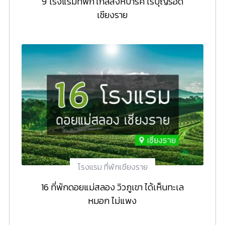
9 โรงแรมที่พัก ใกล้สิงห์ปาร์ค ไร่บุญรอด
เชียงราย
โรงแรม ที่พักเชียงราย
16 ที่พักดอยแม่สลอง วิวภูเขา ได้เห็นทะเล
หมอก ไม่แพง