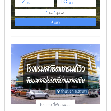
โรงแรม ที่พักสงขลา