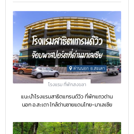
โรงแรม ที่พักสงขลา
แนะนำโรงแรมสาธิตแกรนด์วิว ที่พักแถวด่าน
นอก อ.สะเดา ใกล้ด่านชายแดนไทย-มาเลเซีย