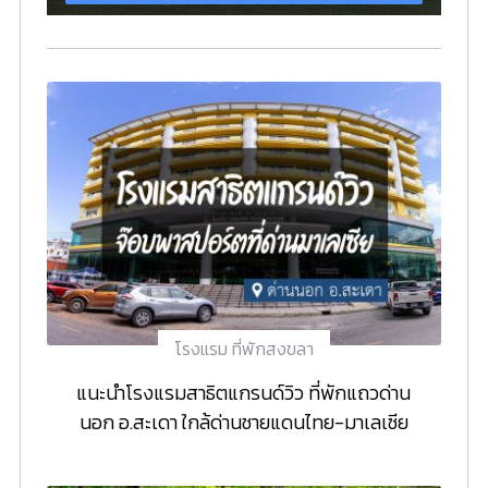
โรงแรม ที่พักสงขลา
แนะนำโรงแรมสาธิตแกรนด์วิว ที่พักแถวด่าน
นอก อ.สะเดา ใกล้ด่านชายแดนไทย-มาเลเซีย