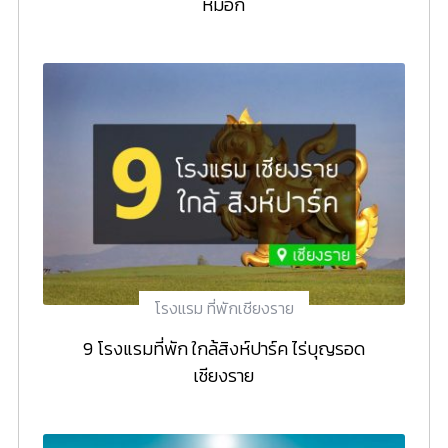
หมอก
โรงแรม ที่พักเชียงราย
9 โรงแรมที่พัก ใกล้สิงห์ปาร์ค ไร่บุญรอด
เชียงราย