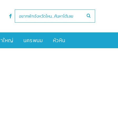
ขาใหญ่
นครพนม
หัวหิน