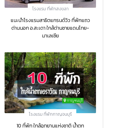
โรงแรม ที่พักสงขลา
แนะนำโรงแรมสาธิตแกรนด์วิว ที่พักแถว
ด่านนอก อ.สะเดา ใกล้ด่านชายแดนไทย-
มาเลเซีย
โรงแรม ที่พักกาญจนบุรี
10 ที่พัก ใกล้อุทยานแห่งชาติ น้ำตก