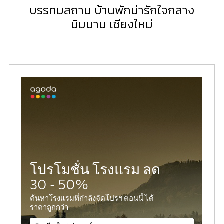
บรรทมสถาน บ้านพักน่ารักใจกลาง
นิมมาน เชียงใหม่