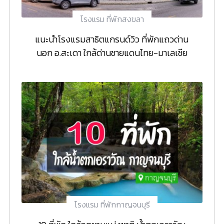
โรงแรม ที่พักสงขลา
แนะนำโรงแรมสาธิตแกรนด์วิว ที่พักแถวด่าน
นอก อ.สะเดา ใกล้ด่านชายแดนไทย-มาเลเซีย
โรงแรม ที่พักกาญจนบุรี