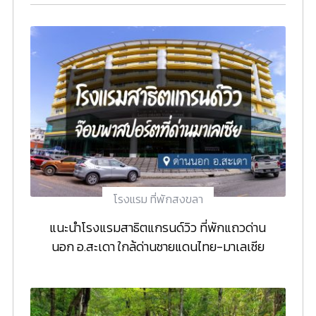
โรงแรม ที่พักสงขลา
แนะนำโรงแรมสาธิตแกรนด์วิว ที่พักแถวด่าน
นอก อ.สะเดา ใกล้ด่านชายแดนไทย-มาเลเซีย