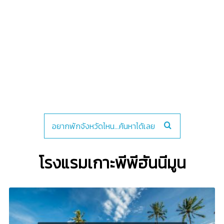
โรงแรมเกาะพีพีฮันนีมูน