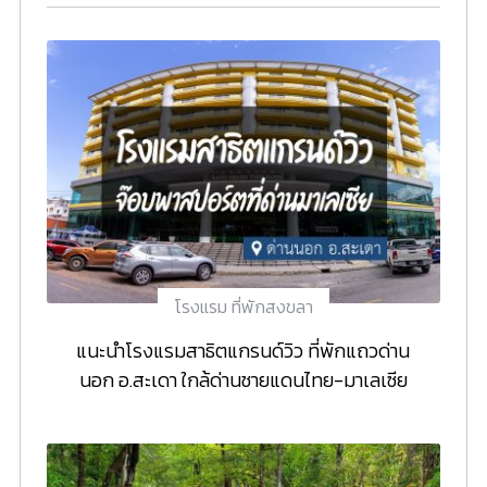
โรงแรม ที่พักสงขลา
แนะนำโรงแรมสาธิตแกรนด์วิว ที่พักแถวด่าน
นอก อ.สะเดา ใกล้ด่านชายแดนไทย-มาเลเซีย