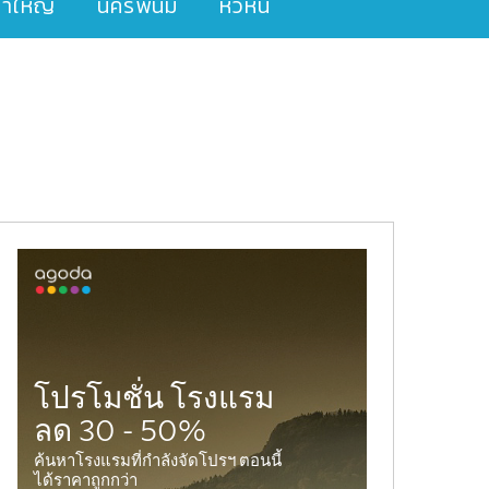
ขาใหญ่
นครพนม
หัวหิน