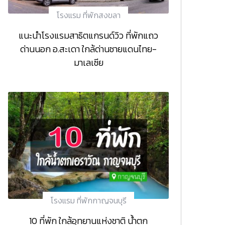
โรงแรม ที่พักสงขลา
แนะนำโรงแรมสาธิตแกรนด์วิว ที่พักแถว
ด่านนอก อ.สะเดา ใกล้ด่านชายแดนไทย-
มาเลเซีย
โรงแรม ที่พักกาญจนบุรี
10 ที่พัก ใกล้อุทยานแห่งชาติ น้ำตก