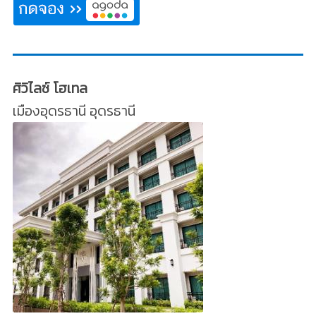
ศิวิไลซ์ โฮเทล
เมืองอุดรธานี อุดรธานี