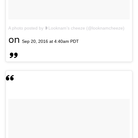
A photo posted by ❥Looknam’s cheeze (@looknamcheeze)
on
Sep 20, 2016 at 4:40am PDT