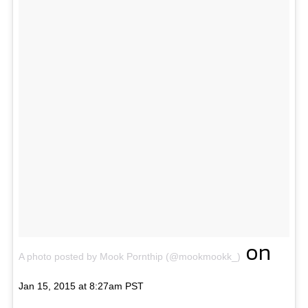
on
A photo posted by Mook Pornthip (@mookmookk_)
Jan 15, 2015 at 8:27am PST