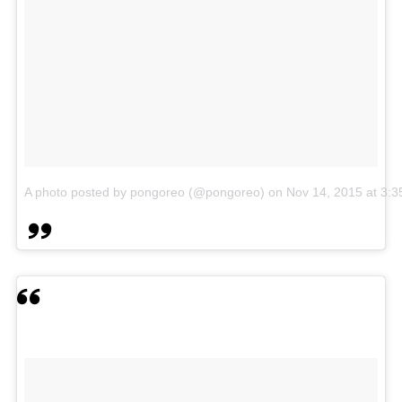
A photo posted by pongoreo (@pongoreo)
on
Nov 14, 2015 at 3: