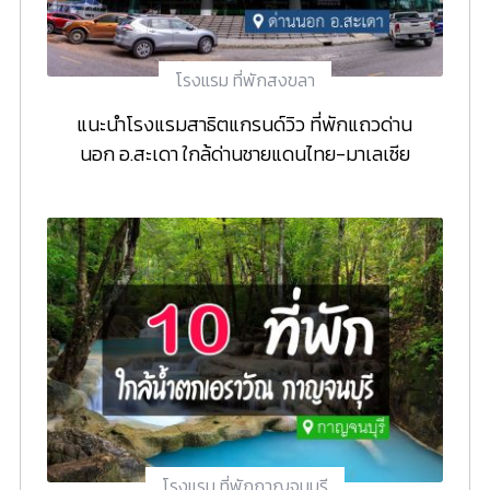
โรงแรม ที่พักสงขลา
แนะนำโรงแรมสาธิตแกรนด์วิว ที่พักแถวด่าน
นอก อ.สะเดา ใกล้ด่านชายแดนไทย-มาเลเซีย
โรงแรม ที่พักกาญจนบุรี