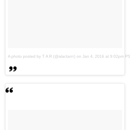
A photo posted by T A R (@alactarrr)
on
Jan 4, 2016 at 9:02pm P