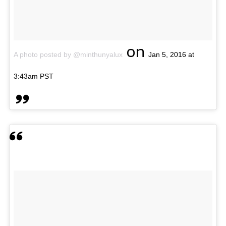
on
A photo posted by @minthunyalux
Jan 5, 2016 at
3:43am PST