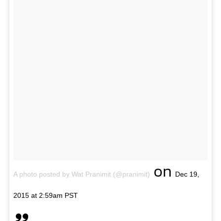
on
A photo posted by Wat Pranimit (@pranimit)
Dec 19,
2015 at 2:59am PST