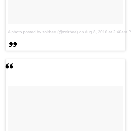
A photo posted by zoirhee (@zoirhee)
on
Aug 8, 2016 at 2:40am 