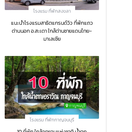
โรงแรม ที่พักสงขลา
แนะนำโรงแรมสาธิตแกรนด์วิว ที่พักแถว
ด่านนอก อ.สะเดา ใกล้ด่านชายแดนไทย-
มาเลเซีย
โรงแรม ที่พักกาญจนบุรี
10 ที่พัก ใกล้อุทยานแห่งชาติ น้ำตก