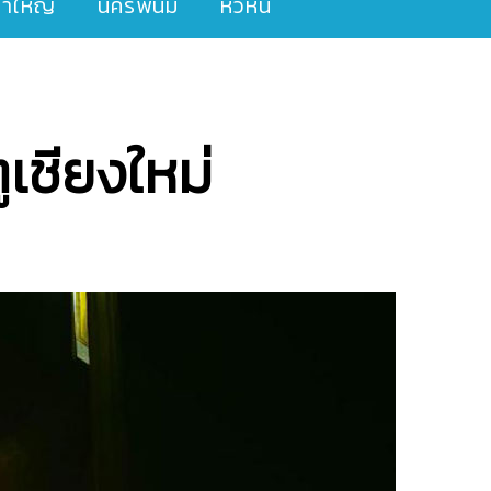
ขาใหญ่
นครพนม
หัวหิน
ูเชียงใหม่