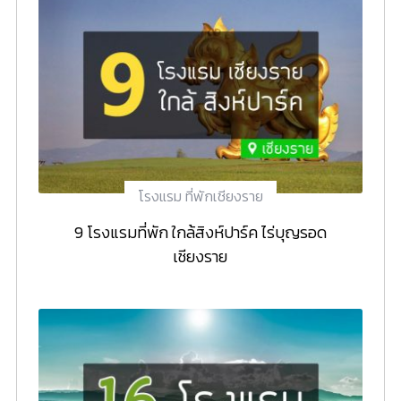
โรงแรม ที่พักเชียงราย
9 โรงแรมที่พัก ใกล้สิงห์ปาร์ค ไร่บุญรอด
เชียงราย