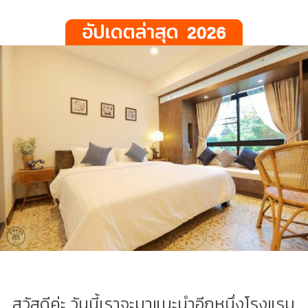
สวัสดีค่ะ วันนี้เราจะมาแนะนำอีกหนึ่งโรงแรม