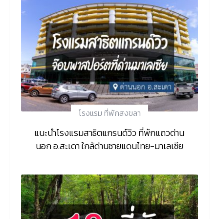
โรงแรม ที่พักสงขลา
แนะนำโรงแรมสาธิตแกรนด์วิว ที่พักแถวด่าน
นอก อ.สะเดา ใกล้ด่านชายแดนไทย-มาเลเซีย