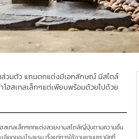
นส่วนตัว แถมตกแต่งมีเอกลักษณ์ มีสไตล์
ะนำโฮสเทลเล็กๆแต่เพียบพร้อมด้วยไปด้วย
โฮสเทลเล็กๆตกแต่งสวยงามสไตล์ญี่ปุ่นตามความชื่น
เอียดของโรงแรม ตั้งแต่การใช้จานชามเซรามิกที่