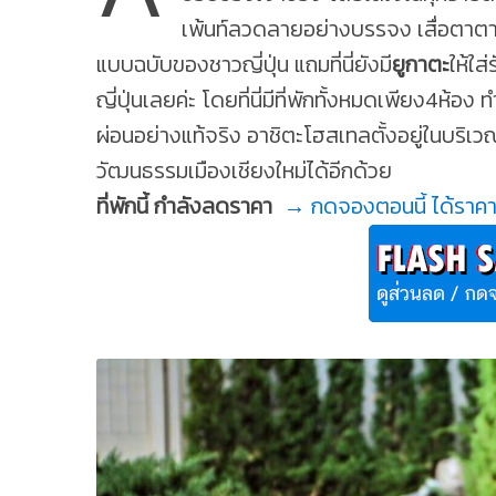
เพ้นท์ลวดลายอย่างบรรจง เสื่อตาตาม
แบบฉบับของชาวญี่ปุ่น แถมที่นี่ยังมี
ยูกาตะ
ให้ใส
ญี่ปุ่นเลยค่ะ โดยที่นี่มีที่พักทั้งหมดเพียง4ห้อง
ผ่อนอย่างแท้จริง อาชิตะโฮสเทลตั้งอยู่ในบริเ
วัฒนธรรมเมืองเชียงใหม่ได้อีกด้วย
ที่พักนี้ กำลังลดราคา
→ กดจองตอนนี้ ได้ราคา