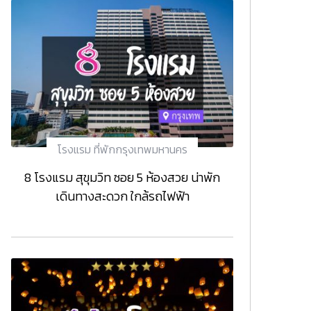
โรงแรม ที่พักกรุงเทพมหานคร
8 โรงแรม สุขุมวิท ซอย 5 ห้องสวย น่าพัก
เดินทางสะดวก ใกล้รถไฟฟ้า