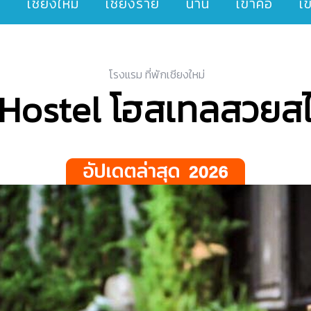
ๆ
เชียงใหม่
เชียงราย
น่าน
เขาค้อ
เ
โรงแรม ที่พักเชียงใหม่
Hostel โฮสเทลสวยสไต