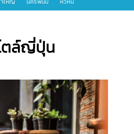
ขาใหญ่
นครพนม
หัวหิน
ล์ญี่ปุ่น