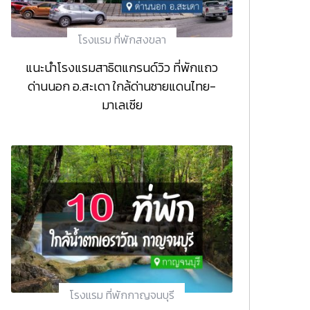
โรงแรม ที่พักสงขลา
แนะนำโรงแรมสาธิตแกรนด์วิว ที่พักแถว
ด่านนอก อ.สะเดา ใกล้ด่านชายแดนไทย-
มาเลเซีย
โรงแรม ที่พักกาญจนบุรี